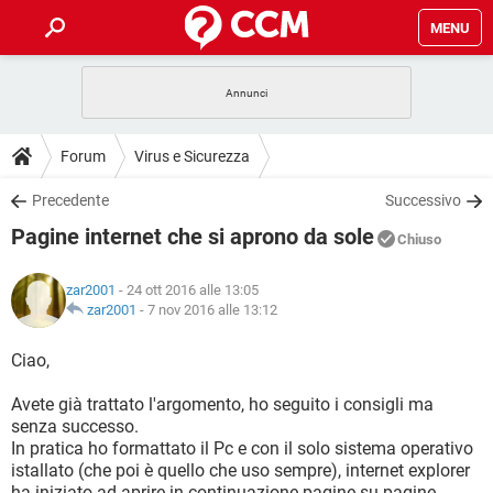
MENU
HOME
COVID-19
GAMING
GUIDE
Forum
Virus e Sicurezza
INTRATTENIMENTO
ANDROID
COVID-19
GAMING
DOWNLOAD
Precedente
Successivo
iOS
WINDOWS 10
INTRATTENIMENTO
ANDROID
Pagine internet che si aprono da sole
INSTAGRAM
COVID-19
WHATSAPP
GAMING
Chiuso
FORUM
iOS
WINDOWS 10
TIKTOK
INTRATTENIMENTO
FACEBOOK
ANDROID
zar2001
- 24 ott 2016 alle 13:05
INSTAGRAM
COVID-19
WHATSAPP
GAMING
GLOSSARIO
zar2001
-
7 nov 2016 alle 13:12
HARDWARE
iOS
WINDOWS 10
TIKTOK
INTRATTENIMENTO
FACEBOOK
ANDROID
INSTAGRAM
COVID-19
WHATSAPP
GAMING
Ciao,
HARDWARE
iOS
WINDOWS 10
TIKTOK
INTRATTENIMENTO
FACEBOOK
ANDROID
Avete già trattato l'argomento, ho seguito i consigli ma
INSTAGRAM
WHATSAPP
senza successo.
HARDWARE
iOS
WINDOWS 10
TIKTOK
FACEBOOK
In pratica ho formattato il Pc e con il solo sistema operativo
INSTAGRAM
WHATSAPP
istallato (che poi è quello che uso sempre), internet explorer
HARDWARE
ha iniziato ad aprire in continuazione pagine su pagine