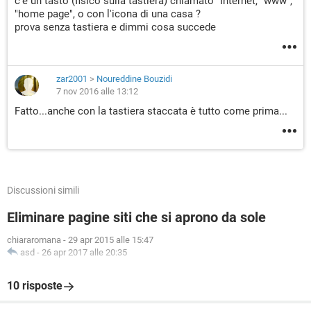
c'è un tasto (fisico sulla tastiera) chiamato "Internet, "www",
"home page", o con l'icona di una casa ?
prova senza tastiera e dimmi cosa succede
zar2001
>
Noureddine Bouzidi
7 nov 2016 alle 13:12
Fatto...anche con la tastiera staccata è tutto come prima...
Discussioni simili
Eliminare pagine siti che si aprono da sole
chiararomana
-
29 apr 2015 alle 15:47
asd
-
26 apr 2017 alle 20:35
10 risposte