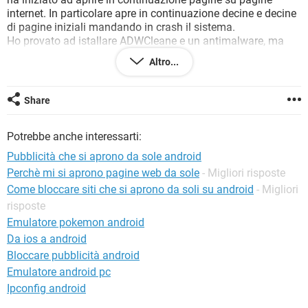
TIKTOK
FACEBOOK
internet. In particolare apre in continuazione decine e decine
di pagine iniziali mandando in crash il sistema.
HARDWARE
Ho provato ad istallare ADWCleane e un antimalware, ma
dopo la scansione i due programmi non trovano niente.
Altro...
Sapete dirmi cosa posso fare?
Grazie
Share
Potrebbe anche interessarti:
Pubblicità che si aprono da sole android
Perchè mi si aprono pagine web da sole
- Migliori risposte
Come bloccare siti che si aprono da soli su android
- Migliori
risposte
Emulatore pokemon android
Da ios a android
Bloccare pubblicità android
Emulatore android pc
Ipconfig android