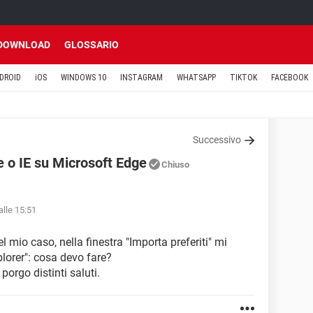
DOWNLOAD
GLOSSARIO
DROID
iOS
WINDOWS 10
INSTAGRAM
WHATSAPP
TIKTOK
FACEBOOK
Successivo
e o IE su Microsoft Edge
Chiuso
alle 15:51
l mio caso, nella finestra "Importa preferiti" mi
plorer": cosa devo fare?
porgo distinti saluti.