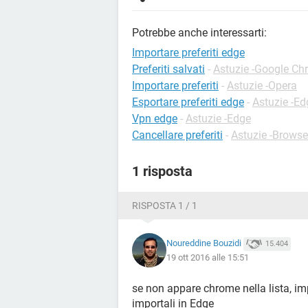
Potrebbe anche interessarti:
Importare preferiti edge
Preferiti salvati
-
Astuzie -Google C
Importare preferiti
-
Astuzie -Opera
Esportare preferiti edge
-
Astuzie -Ed
Vpn edge
-
Astuzie -Edge
Cancellare preferiti
-
Astuzie -Browse
1 risposta
RISPOSTA 1 / 1
Noureddine Bouzidi
15.404
19 ott 2016 alle 15:51
se non appare chrome nella lista, impo
importali in Edge