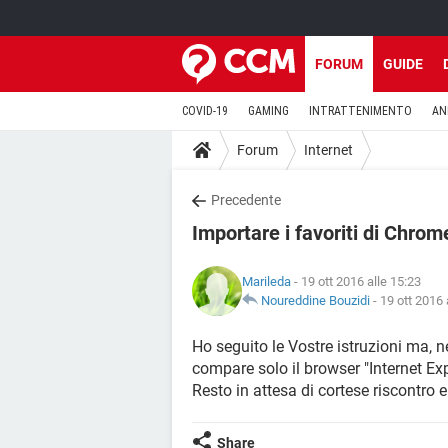
FORUM
GUIDE
COVID-19
GAMING
INTRATTENIMENTO
AN
Forum
Internet
Precedente
Importare i favoriti di Chrom
Marileda
- 19 ott 2016 alle 15:23
Noureddine Bouzidi
-
19 ott 2016 
Ho seguito le Vostre istruzioni ma, ne
compare solo il browser "Internet Ex
Resto in attesa di cortese riscontro e 
Share