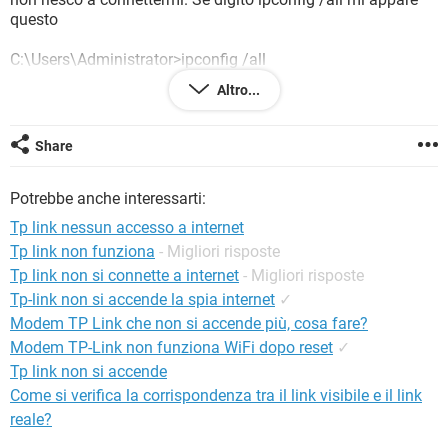
TIKTOK
FACEBOOK
questo
HARDWARE
C:\Users\Administrator>ipconfig /all
Altro...
Configurazione IP di Windows
Nome host . . . . . . . . . . . . . . : Francesco
Share
Suffisso DNS primario . . . . . . . . :
Tipo nodo . . . . . . . . . . . . . . : Ibrido
Potrebbe anche interessarti:
Routing IP abilitato. . . . . . . . . : No
Proxy WINS abilitato . . . . . . . . : No
Tp link nessun accesso a internet
Tp link non funziona
- Migliori risposte
Scheda Ethernet Connessione di rete Bluetooth 6:
Tp link non si connette a internet
- Migliori risposte
Stato supporto. . . . . . . . . . . . : Supporto disconnesso
Tp-link non si accende la spia internet
✓
Suffisso DNS specifico per connessione:
Modem TP Link che non si accende più, cosa fare?
Descrizione . . . . . . . . . . . . . : Dispositivo Bluetooth (Personal
Modem TP-Link non funziona WiFi dopo reset
✓
Area
Tp link non si accende
Network) #6
Come si verifica la corrispondenza tra il link visibile e il link
Indirizzo fisico. . . . . . . . . . . : 00-24-33-D3-0E-FC
DHCP abilitato. . . . . . . . . . . . : Sì
reale?
Configurazione automatica abilitata : Sì