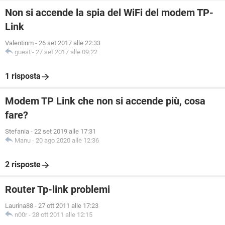
DHCP abilitato. . . . . . . . . . . . : No
Non si accende la spia del WiFi del modem TP-
Configurazione automatica abilitata : Sì
Link
C:\Users\Administrator>
Valentinm
-
26 set 2017 alle 22:33
guest
-
27 set 2017 alle 09:22
1 risposta
Modem TP Link che non si accende più, cosa
fare?
Stefania
-
22 set 2019 alle 17:31
Manu
-
20 ago 2020 alle 12:36
2 risposte
Router Tp-link problemi
Laurina88
-
27 ott 2011 alle 17:23
n00r
-
28 ott 2011 alle 12:15