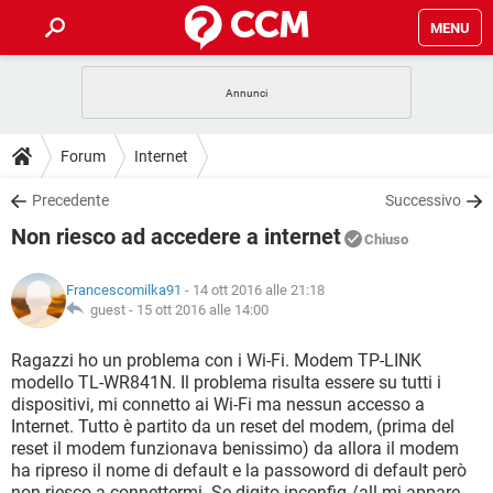
MENU
HOME
COVID-19
GAMING
GUIDE
Forum
Internet
INTRATTENIMENTO
ANDROID
COVID-19
GAMING
DOWNLOAD
Precedente
Successivo
iOS
WINDOWS 10
INTRATTENIMENTO
ANDROID
Non riesco ad accedere a internet
INSTAGRAM
COVID-19
WHATSAPP
GAMING
Chiuso
FORUM
iOS
WINDOWS 10
TIKTOK
INTRATTENIMENTO
FACEBOOK
ANDROID
Francescomilka91
- 14 ott 2016 alle 21:18
INSTAGRAM
COVID-19
WHATSAPP
GAMING
GLOSSARIO
guest -
15 ott 2016 alle 14:00
HARDWARE
iOS
WINDOWS 10
TIKTOK
INTRATTENIMENTO
FACEBOOK
ANDROID
INSTAGRAM
COVID-19
WHATSAPP
GAMING
Ragazzi ho un problema con i Wi-Fi. Modem TP-LINK
HARDWARE
iOS
WINDOWS 10
modello TL-WR841N. Il problema risulta essere su tutti i
TIKTOK
INTRATTENIMENTO
FACEBOOK
ANDROID
dispositivi, mi connetto ai Wi-Fi ma nessun accesso a
INSTAGRAM
WHATSAPP
Internet. Tutto è partito da un reset del modem, (prima del
HARDWARE
iOS
WINDOWS 10
TIKTOK
FACEBOOK
reset il modem funzionava benissimo) da allora il modem
INSTAGRAM
WHATSAPP
ha ripreso il nome di default e la passoword di default però
HARDWARE
non riesco a connettermi. Se digito ipconfig /all mi appare