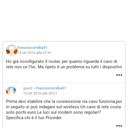
Scheda LAN wireless Connessione rete wireless:
Suffisso DNS specifico per connessione:
Descrizione . . . . . . . . . . . . . : Intel(R) WiFi Link 5100 AGN
Indirizzo fisico. . . . . . . . . . . : 00-24-D6-1D-27-0C
DHCP abilitato. . . . . . . . . . . . : Sì
Configurazione automatica abilitata : Sì
Indirizzo IPv4. . . . . . . . . . . . : 192.168.0.101(Preferenziale)
Francescomilka91
Subnet mask . . . . . . . . . . . . . : 255.255.255.0
15 ott 2016 alle 07:41
Lease ottenuto. . . . . . . . . . . . : venerdì 14 ottobre 2016
Ho già riconfigurato il router, per quanto riguarda il cavo di
19:02:52
rete non ce l'ho. Ma ripeto è un problema su tutti i dispositivi
Scadenza lease . . . . . . . . . . . : venerdì 14 ottobre 2016
21:02:52
Gateway predefinito . . . . . . . . . : 192.168.0.1
Server DHCP . . . . . . . . . . . . . : 192.168.0.1
guest
>
Francescomilka91
Server DNS . . . . . . . . . . . . . : 192.168.0.1
15 ott 2016 alle 09:21
NetBIOS su TCP/IP . . . . . . . . . . : Attivato
Prima devi stabilire che la connessione via cavo funziona,poi
in seguito si può indagare sul wireless.Un cavo di rete costa
Scheda Tunnel isatap.Digicom-ADSL:
solo pochi euro.Le luci sul modem sono regolari?
Specifica chi è il tuo Provider.
Stato supporto. . . . . . . . . . . . : Supporto disconnesso
Suffisso DNS specifico per connessione: