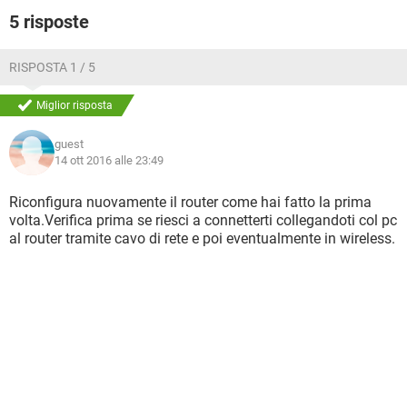
5 risposte
Scheda LAN wireless Connessione rete wireless 2:
Stato supporto. . . . . . . . . . . . : Supporto disconnesso
RISPOSTA 1 / 5
Suffisso DNS specifico per connessione:
Descrizione . . . . . . . . . . . . . : Microsoft Virtual WiFi Miniport
Miglior risposta
Adapt
er
guest
Indirizzo fisico. . . . . . . . . . . : 00-24-D6-1D-27-0D
14 ott 2016 alle 23:49
DHCP abilitato. . . . . . . . . . . . : Sì
Configurazione automatica abilitata : Sì
Riconfigura nuovamente il router come hai fatto la prima
volta.Verifica prima se riesci a connetterti collegandoti col pc
Scheda Ethernet Connessione alla rete locale (LAN):
al router tramite cavo di rete e poi eventualmente in wireless.
Stato supporto. . . . . . . . . . . . : Supporto disconnesso
Suffisso DNS specifico per connessione:
Descrizione . . . . . . . . . . . . . : Marvell Yukon 88E8055 PCI-E
Gigabit E
thernet Controller
Indirizzo fisico. . . . . . . . . . . : 00-24-BE-83-0F-34
DHCP abilitato. . . . . . . . . . . . : No
Configurazione automatica abilitata : Sì