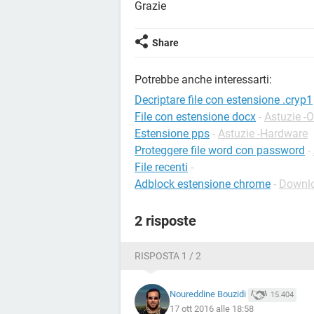
Grazie
Share
Potrebbe anche interessarti:
Decriptare file con estensione .cryp1
File con estensione docx
-
Astuzie -O
Estensione pps
-
Astuzie -Hardware
Proteggere file word con password
-
File recenti
-
Adblock estensione chrome
-
Downlo
2 risposte
RISPOSTA 1 / 2
Noureddine Bouzidi
15.404
17 ott 2016 alle 18:58