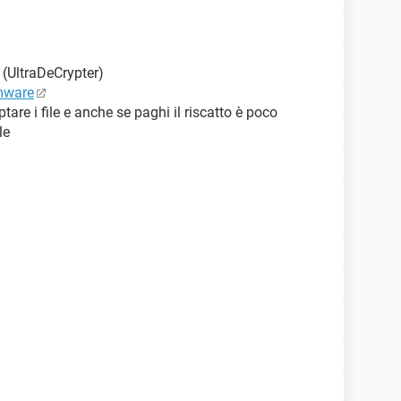
(UltraDeCrypter)
omware
are i file e anche se paghi il riscatto è poco
le