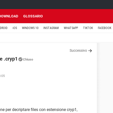
DOWNLOAD
GLOSSARIO
DROID
iOS
WINDOWS 10
INSTAGRAM
WHATSAPP
TIKTOK
FACEBOOK
Successivo
e .cryp1
Chiuso
8:05
ne per decriptare files con estensione cryp1,