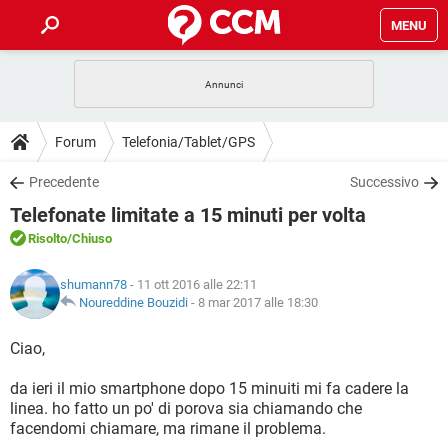
MENU
HOME
COVID-19
GAMING
GUIDE
Forum
Telefonia/Tablet/GPS
INTRATTENIMENTO
ANDROID
COVID-19
GAMING
DOWNLOAD
Precedente
Successivo
iOS
WINDOWS 10
INTRATTENIMENTO
ANDROID
Telefonate limitate a 15 minuti per volta
INSTAGRAM
COVID-19
WHATSAPP
GAMING
FORUM
iOS
WINDOWS 10
Risolto
/Chiuso
TIKTOK
INTRATTENIMENTO
FACEBOOK
ANDROID
INSTAGRAM
COVID-19
WHATSAPP
GAMING
GLOSSARIO
HARDWARE
iOS
shumann78
- 11 ott 2016 alle 22:11
WINDOWS 10
TIKTOK
INTRATTENIMENTO
FACEBOOK
ANDROID
Noureddine Bouzidi
-
8 mar 2017 alle 18:30
INSTAGRAM
COVID-19
WHATSAPP
GAMING
HARDWARE
iOS
WINDOWS 10
Ciao,
TIKTOK
INTRATTENIMENTO
FACEBOOK
ANDROID
INSTAGRAM
WHATSAPP
da ieri il mio smartphone dopo 15 minuiti mi fa cadere la
HARDWARE
iOS
WINDOWS 10
TIKTOK
FACEBOOK
linea. ho fatto un po' di porova sia chiamando che
INSTAGRAM
WHATSAPP
facendomi chiamare, ma rimane il problema.
HARDWARE