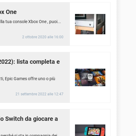
box One
lla tua console Xbox One , puoi...
2 ottobre 2020 alle 16:00
022): lista completa e
ti, Epic Games offre uno o più
21 settembre 2022 alle 12:47
o Switch da giocare a
 perché si sta in compagnia dei...