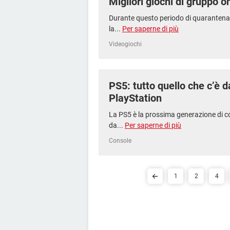
Migliori giochi di gruppo on
Durante questo periodo di quarantena
la...
Per saperne di più
Videogiochi
PS5: tutto quello che c’è 
PlayStation
La PS5 è la prossima generazione di co
da...
Per saperne di più
Console
1
2
4