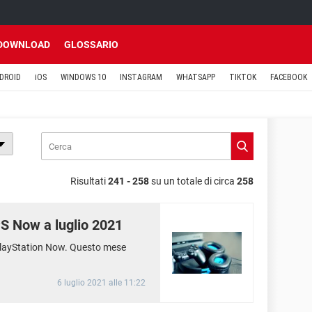
DOWNLOAD
GLOSSARIO
DROID
iOS
WINDOWS 10
INSTAGRAM
WHATSAPP
TIKTOK
FACEBOOK
Risultati
241 - 258
su un totale di circa
258
 PS Now a luglio 2021
a PlayStation Now. Questo mese
6 luglio 2021 alle 11:22