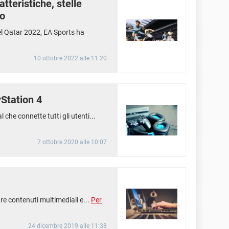
atteristiche, stelle
co
l Qatar 2022, EA Sports ha
10 ottobre 2022 alle 11:20
yStation 4
 che connette tutti gli utenti...
7 ottobre 2020 alle 10:07
are contenuti multimediali e...
Per
24 dicembre 2019 alle 11:38