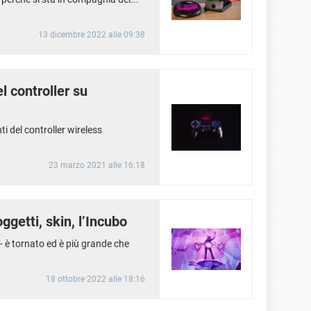
13 dicembre 2022 alle 09:38
l controller su
ti del controller wireless
23 marzo 2021 alle 16:18
getti, skin, l’Incubo
- è tornato ed è più grande che
18 ottobre 2022 alle 18:16