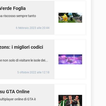
Verde Foglia
ha riscosso sempre tanto
6 febbraio 2023 alle 20:44
ns: i migliori codici
on solo di visitare le isole dei...
5 ottobre 2022 alle 12:18
su GTA Online
ltiplayer online di GTA è