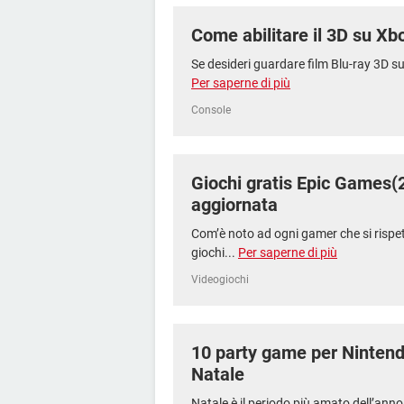
Come abilitare il 3D su X
Se desideri guardare film Blu-ray 3D su
Per saperne di più
Console
Giochi gratis Epic Games(2
aggiornata
Com’è noto ad ogni gamer che si rispet
giochi...
Per saperne di più
Videogiochi
10 party game per Nintend
Natale
Natale è il periodo più amato dell’anno