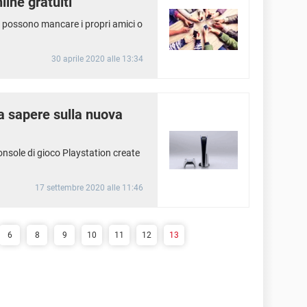
line gratuiti
 possono mancare i propri amici o
30 aprile 2020 alle 13:34
da sapere sulla nuova
nsole di gioco Playstation create
17 settembre 2020 alle 11:46
6
8
9
10
11
12
13