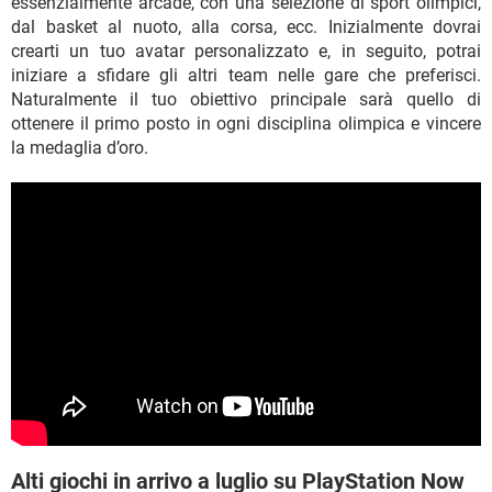
essenzialmente arcade, con una selezione di sport olimpici,
dal basket al nuoto, alla corsa, ecc. Inizialmente dovrai
crearti un tuo avatar personalizzato e, in seguito, potrai
iniziare a sfidare gli altri team nelle gare che preferisci.
Naturalmente il tuo obiettivo principale sarà quello di
ottenere il primo posto in ogni disciplina olimpica e vincere
la medaglia d’oro.
Alti giochi in arrivo a luglio su PlayStation Now