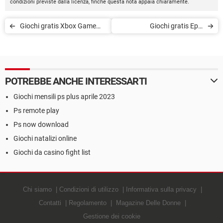
condizioni previste dalla licenza, finché questa nota appaia chiaramente.
Giochi gratis Xbox Game
Giochi gratis Epic
Pass a luglio 2021
Games(2022): lista
completa e aggiornata
POTREBBE ANCHE INTERESSARTI
Giochi mensili ps plus aprile 2023
Ps remote play
Ps now download
Giochi natalizi online
Giochi da casino fight list
Chi siamo
Condizioni di utilizzo
Informativa sulla privacy
Contatti
Regolamento
Magazine Delle Donne
Gestione dei cookie