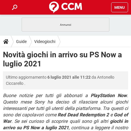
MENU
HOME
COVID-19
GAMING
GUIDE
Guide
Videogiochi
INTRATTENIMENTO
ANDROID
COVID-19
GAMING
DOWNLOAD
Novità giochi in arrivo su PS Now a
iOS
WINDOWS 10
INTRATTENIMENTO
ANDROID
luglio 2021
INSTAGRAM
COVID-19
WHATSAPP
GAMING
FORUM
iOS
WINDOWS 10
TIKTOK
INTRATTENIMENTO
FACEBOOK
ANDROID
Ultimo aggiornamento
6 luglio 2021 alle 11:22
da
Antonello
INSTAGRAM
COVID-19
WHATSAPP
GAMING
GLOSSARIO
HARDWARE
iOS
Ciccarello
.
WINDOWS 10
TIKTOK
INTRATTENIMENTO
FACEBOOK
ANDROID
INSTAGRAM
COVID-19
WHATSAPP
GAMING
Buone notizie per tutti gli abbonati a
PlayStation Now
.
HARDWARE
iOS
WINDOWS 10
Questo mese Sony ha deciso di rilasciare alcuni giochi
TIKTOK
INTRATTENIMENTO
FACEBOOK
ANDROID
interessanti per tutti gli utenti della piattaforma. Tra questi ci
INSTAGRAM
WHATSAPP
HARDWARE
iOS
WINDOWS 10
sono dei capolavori come
Red Dead Redemption 2
e
God of
TIKTOK
FACEBOOK
War
. Se sei curioso di scoprire quali sono gli altri
giochi in
INSTAGRAM
WHATSAPP
arrivo su PS Now a luglio 2021
, continua a leggere il nostro
HARDWARE