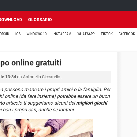
DOWNLOAD
GLOSSARIO
DROID
iOS
WINDOWS 10
INSTAGRAM
WHATSAPP
TIKTOK
FACEBOOK
ppo online gratuiti
lle 13:34
da
Antonello Ciccarello
.
a possono mancare i propri amici o la famiglia. Per
hi online (da fare insieme) potrebbe essere un buon
to articolo ti suggeriamo alcuni dei
migliori giochi
i con i propri cari, anche se lontani
.