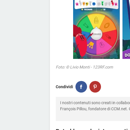
Foto: © Livio Monti - 123RF.com
Condividi
I nostri contenuti sono creati in colla
François Pillou, fondatore di CCM.net. C