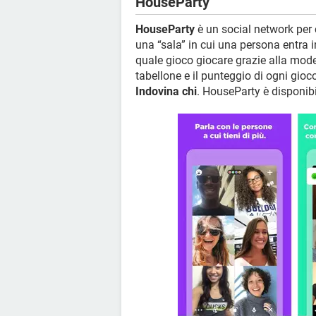
HouseParty
HouseParty
è un social network per c
una “sala” in cui una persona entra i
quale gioco giocare grazie alla moder
tabellone e il punteggio di ogni gioc
Indovina chi
. HouseParty è disponibi