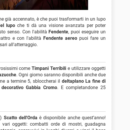
ome già accennato, è che puoi trasformarti in un lupo
del lupo
che ti dà una visione avanzata per poter
sto senso. Con l'abilità
Fendente
, puoi eseguire un
ttro e con l'abilità
Fendente aereo
puoi fare un
ari all'atterraggio.
urosissimi come
Timpani Terribili
e utilizzare oggetti
azucche
. Ogni giorno saranno disponibili anche due
ne a termine 5, sbloccherai il
deltaplano La fine di
 decorativo Gabbia Cromo
. E completandone 25
M)
Scatto dell'Orda
è disponibile anche quest’anno!
i vari oggetti: combatti orde di mostri, guadagna