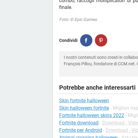
combo, raccogli moltiplicatori di pu
finale.
Foto: © Epic Games.
Condividi
I nostri contenuti sono creati in colla
François Pillou, fondatore di CCM.net. C
Potrebbe anche interessarti
Skin fortnite halloween
Skin halloween fortnite
- Migliori ris
Fortnite halloween skins 2022
- Migl
Fortnite download
-
Download - Vide
Fortnite per Android
-
Download - Vi
Animal crossing halloween
-
Astuzie