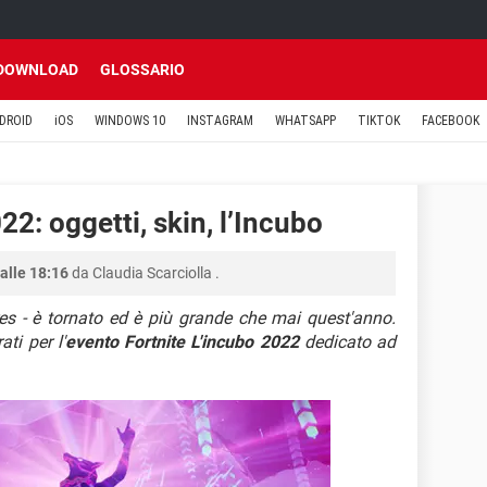
DOWNLOAD
GLOSSARIO
DROID
iOS
WINDOWS 10
INSTAGRAM
WHATSAPP
TIKTOK
FACEBOOK
2: oggetti, skin, l’Incubo
alle 18:16
da
Claudia Scarciolla
.
es - è tornato ed è più grande che mai quest'anno.
ti per l'
evento Fortnite L'incubo 2022
dedicato ad