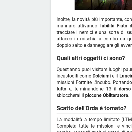
Inoltre, la novità più importante, c
mannaro attivando l'
abilità Fiuto 
tracciare i nemici e una sorta di se
attacco in mischia a combo da qua
doppio salto e danneggiare gli avvers
Quali altri oggetti ci sono?
Quest'anno puoi visitare luoghi pa
incustoditi come
Dolciumi
e il
Lanci
missioni Fortnite L’Incubo. Portando
tutto
e, terminandone 13 il
dorso
sbloccherai il
piccone Obliteratore
.
Scatto dell'Orda è tornato?
La modalità a tempo limitato (LT
Completa tutte le missioni e vinc