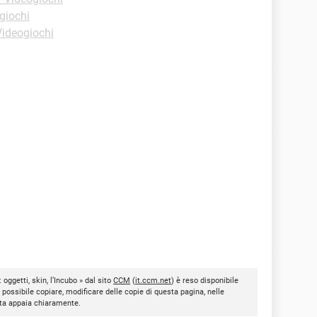
giochi
Videogiochi
oggetti, skin, l’Incubo » dal sito
CCM
(
it.ccm.net
) è reso disponibile
È possibile copiare, modificare delle copie di questa pagina, nelle
nota appaia chiaramente.