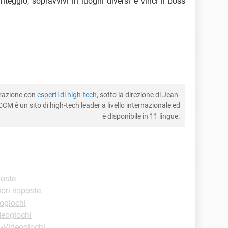
nteggio, sopravvivi in luoghi diversi e vinci il boss
borazione con
esperti di high-tech
, sotto la direzione di Jean-
CM è un sito di high-tech leader a livello internazionale ed
è disponibile in 11 lingue.
poste
iori risposte
ogiochi
deogiochi
 -Videogiochi