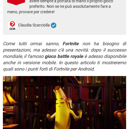
avere sempre a portata di mano il proprio gioco
TIKTOK
FACEBOOK
preferito. Non se ne può assolutamente fare a
HARDWARE
meno, provare per credere!
Claudia Scarciolla
Come tutti ormai sanno,
Fortnite
non ha bisogno di
presentazioni, ma adesso c’è una novità: dopo il successo
mondiale, il famoso
gioco battle royale
è adesso disponibile
anche in versione mobile. In questo articolo ti mostreremo
quali sono i punti forti di Fortnite per Android
.