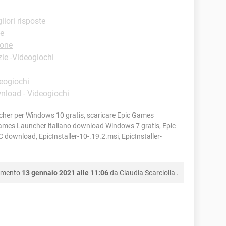
gliori risposte
te
ione
ie -Videogiochi
eogiochi
nload - Videogiochi
er per Windows 10 gratis, scaricare Epic Games
ames Launcher italiano download Windows 7 gratis, Epic
download, EpicInstaller-10-.19.2.msi, EpicInstaller-
namento
13 gennaio 2021 alle 11:06
da
Claudia Scarciolla
.