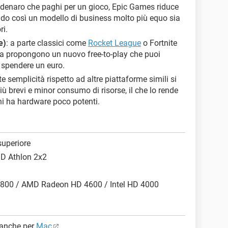
l denaro che paghi per un gioco, Epic Games riduce
ndo così un modello di business molto più equo sia
ri.
e)
: a parte classici come
Rocket League
o Fortnite
ana propongono un nuovo free-to-play che puoi
a spendere un euro.
e semplicità rispetto ad altre piattaforme simili si
ù brevi e minor consumo di risorse, il che lo rende
hi ha hardware poco potenti.
superiore
MD Athlon 2x2
7800 / AMD Radeon HD 4600 / Intel HD 4000
 anche per
Mac
.