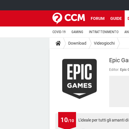
FORUM
GUIDE
COVID-19
GAMING
INTRATTENIMENTO
AN
Download
Videogiochi
Epic G
Editor:
Epic 
10
L'ideale per tutti gli amanti d
/10