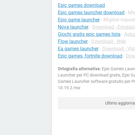
Epic games download
Epic games launcher download
- Mi
Epic game launcher
- Migliori rispos
Nova launcher
-
Download - Emulaz
Giochi gratis epic games lista
-
Astuz
Flow launcher
-
Download - Web
Ea games launcher
-
Download - Vid
Epic games, fortnite download
-
Dow
Ortografia alternativa:
Epic Games Launch
Launcher per PC download gratis, Epic G
Games Launcher software gratuito per PC 
10.19.2.msi
Ultimo aggior