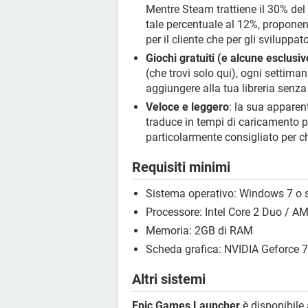
Mentre Steam trattiene il 30% de
tale percentuale al 12%, propone
per il cliente che per gli sviluppato
Giochi gratuiti (e alcune esclusiv
(che trovi solo qui), ogni settim
aggiungere alla tua libreria senz
Veloce e leggero
: la sua apparent
traduce in tempi di caricamento pi
particolarmente consigliato per c
Requisiti minimi
Sistema operativo: Windows 7 o 
Processore: Intel Core 2 Duo / A
Memoria: 2GB di RAM
Scheda grafica: NVIDIA Geforce 
Altri sistemi
Epic Games Launcher
è disponibile