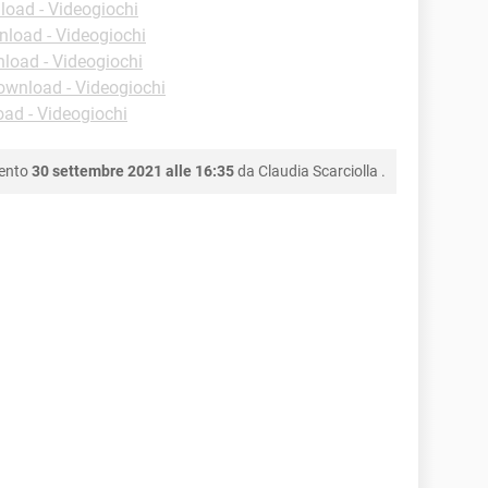
oad - Videogiochi
load - Videogiochi
load - Videogiochi
ownload - Videogiochi
ad - Videogiochi
mento
30 settembre 2021 alle 16:35
da
Claudia Scarciolla
.