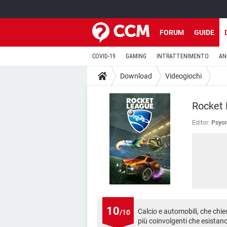
FORUM
GUIDE
COVID-19
GAMING
INTRATTENIMENTO
AN
Download
Videogiochi
Rocket 
Editor:
Psyon
10
Calcio e automobili, che chie
/10
più coinvolgenti che esistan