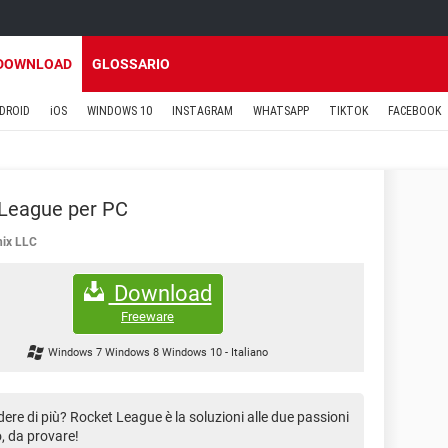
DOWNLOAD
GLOSSARIO
DROID
iOS
WINDOWS 10
INSTAGRAM
WHATSAPP
TIKTOK
FACEBOOK
League per PC
ix LLC
Download
Freeware
Windows 7 Windows 8 Windows 10
-
Italiano
dere di più? Rocket League è la soluzioni alle due passioni
o, da provare!