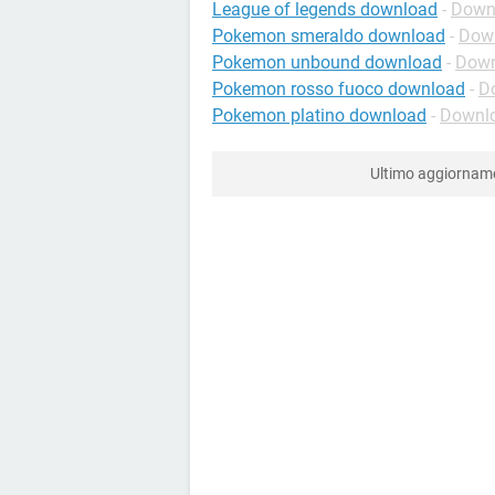
League of legends download
-
Downl
Pokemon smeraldo download
-
Down
Pokemon unbound download
-
Down
Pokemon rosso fuoco download
-
D
Pokemon platino download
-
Downlo
Ultimo aggiorna