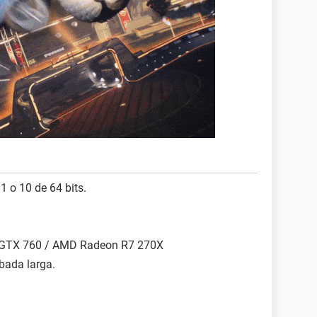
1 o 10 de 64 bits.
e GTX 760 / AMD Radeon R7 270X
 bada larga.