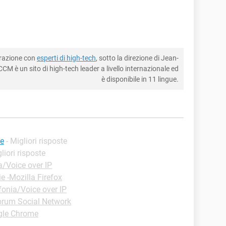
borazione con
esperti di high-tech
, sotto la direzione di Jean-
CM è un sito di high-tech leader a livello internazionale ed
è disponibile in 11 lingue.
pe
- Migliori risposte
gliori risposte
a/Voice over IP
e -Mozilla Firefox
fonia/Voice over IP
orum Social Network
gle Chrome