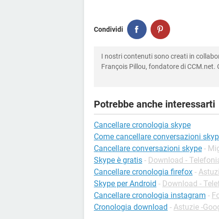
Condividi
I nostri contenuti sono creati in colla
François Pillou, fondatore di CCM.net. C
Potrebbe anche interessarti
Cancellare cronologia skype
Come cancellare conversazioni sky
Cancellare conversazioni skype
- Mi
Skype è gratis
-
Download - Telefoni
Cancellare cronologia firefox
-
Astuzi
Skype per Android
-
Download - Tele
Cancellare cronologia instagram
-
F
Cronologia download
-
Astuzie -Goo