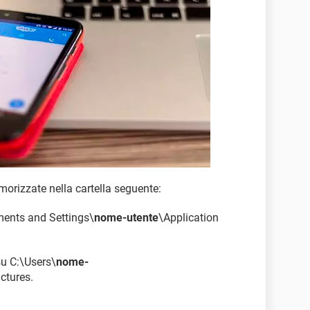
rizzate nella cartella seguente:
ents and Settings\
nome-utente
\Application
u C:\Users\
nome-
tures.