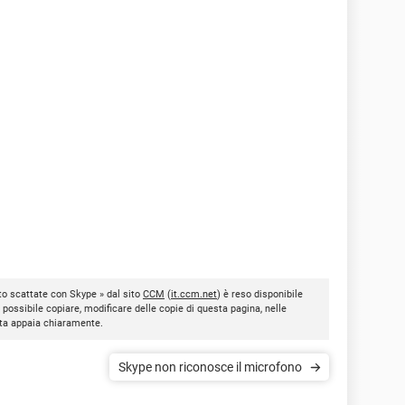
oto scattate con Skype » dal sito
CCM
(
it.ccm.net
) è reso disponibile
È possibile copiare, modificare delle copie di questa pagina, nelle
nota appaia chiaramente.
Skype non riconosce il microfono