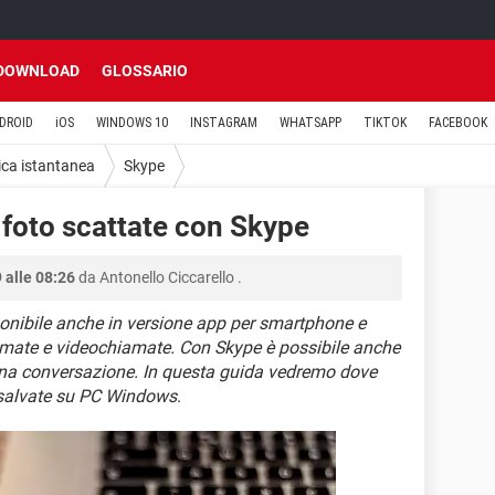
DOWNLOAD
GLOSSARIO
DROID
iOS
WINDOWS 10
INSTAGRAM
WHATSAPP
TIKTOK
FACEBOOK
ca istantanea
Skype
 foto scattate con Skype
 alle 08:26
da
Antonello Ciccarello
.
ponibile anche in versione app per smartphone e
iamate e videochiamate. Con Skype è possibile anche
 una conversazione. In questa guida vedremo dove
e salvate su PC Windows
.