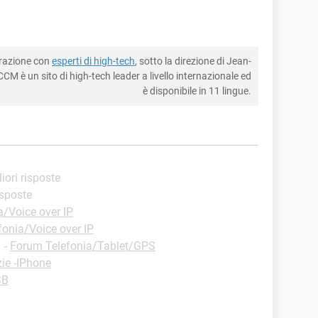
borazione con
esperti di high-tech
, sotto la direzione di Jean-
CM è un sito di high-tech leader a livello internazionale ed
è disponibile in 11 lingue.
liori risposte
risposte
a/Voice over IP
fonia/Voice over IP
✓
-
Forum Telefonia/Tablet/GPS
ie -IPhone
SB