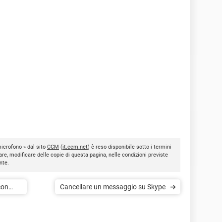
microfono » dal sito
CCM
(
it.ccm.net
) è reso disponibile sotto i termini
are, modificare delle copie di questa pagina, nelle condizioni previste
nte.
con
Cancellare un messaggio su Skype