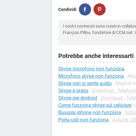
Condividi
I nostri contenuti sono creati in colla
François Pillou, fondatore di CCM.net. C
Potrebbe anche interessarti
Skype microfono non funziona
Microfono skype non funziona
- Mig
Skype non si sente audio
- Migliori 
Skype è gratis
-
Download - Telefoni
Skype per Android
-
Download - Tele
Come funziona skype sul cellulare
Bussola iphone non funziona
-
Astuz
Porta usb non funziona
-
Astuzie -U