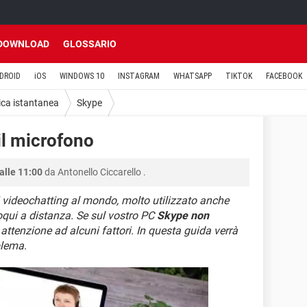
DOWNLOAD
GLOSSARIO
DROID
iOS
WINDOWS 10
INSTAGRAM
WHATSAPP
TIKTOK
FACEBOOK
ca istantanea
Skype
il microfono
alle 11:00
da
Antonello Ciccarello
.
videochatting al mondo, molto utilizzato anche
loqui a distanza. Se sul vostro PC
Skype non
attenzione ad alcuni fattori. In questa guida verrà
blema
.