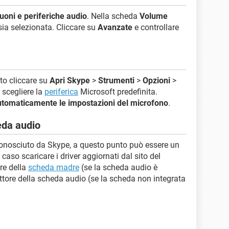
uoni e periferiche audio
. Nella scheda
Volume
ia selezionata. Cliccare su
Avanzate
e controllare
.
to cliccare su
Apri Skype
>
Strumenti
>
Opzioni
>
 scegliere la
periferica
Microsoft predefinita.
utomaticamente le impostazioni del microfono
.
eda audio
conosciuto da Skype, a questo punto può essere un
aso scaricare i driver aggiornati dal sito del
ore della
scheda madre
(se la scheda audio è
uttore della scheda audio (se la scheda non integrata