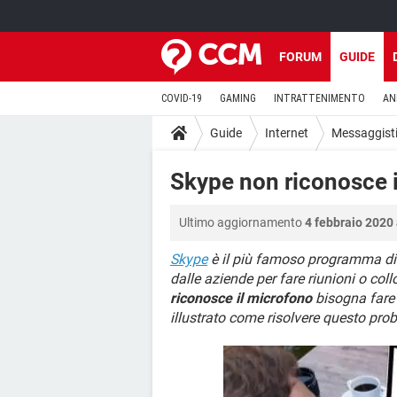
FORUM
GUIDE
COVID-19
GAMING
INTRATTENIMENTO
AN
Guide
Internet
Messaggisti
Skype non riconosce 
Ultimo aggiornamento
4 febbraio 2020 
Skype
è il più famoso programma di 
dalle aziende per fare riunioni o col
riconosce il microfono
bisogna fare 
illustrato come risolvere questo pro