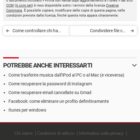
Il documento intitolato « Firma non valida dopo aggiornamento a iTunes » dal sito
CCM
(
it.ccm.net
) è reso disponibile sotto i termini della licenza
Creative
Commons
. È possibile copiare, modificare delle copie di questa pagina, nelle
condizioni previste dalla licenza, finché questa nota appaia chiaramente.
Come controllare chi ha
Condividere file con
visitato la propria
uTorrent
cronologia su Snapchat
POTREBBE ANCHE INTERESSARTI
Come trasferire musica dall’iPod al PC o al Mac (e viceversa)
Come recuperare la password di Instagram
Come recuperare email cancellate su Gmail
Facebook: come eliminare un profilo definitivamente
Itunes per windows
Chi siamo
Condizioni di utilizzo
Informativa sulla privacy