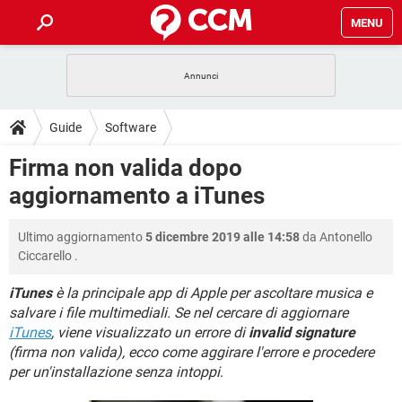
MENU
HOME
COVID-19
GAMING
GUIDE
Guide
Software
INTRATTENIMENTO
ANDROID
COVID-19
GAMING
DOWNLOAD
Firma non valida dopo
iOS
WINDOWS 10
INTRATTENIMENTO
ANDROID
aggiornamento a iTunes
INSTAGRAM
COVID-19
WHATSAPP
GAMING
FORUM
iOS
WINDOWS 10
TIKTOK
INTRATTENIMENTO
FACEBOOK
ANDROID
Ultimo aggiornamento
5 dicembre 2019 alle 14:58
da
Antonello
INSTAGRAM
COVID-19
WHATSAPP
GAMING
GLOSSARIO
HARDWARE
iOS
Ciccarello
.
WINDOWS 10
TIKTOK
INTRATTENIMENTO
FACEBOOK
ANDROID
INSTAGRAM
COVID-19
WHATSAPP
GAMING
iTunes
è la principale app di Apple per ascoltare musica e
HARDWARE
iOS
WINDOWS 10
salvare i file multimediali. Se nel cercare di aggiornare
TIKTOK
INTRATTENIMENTO
FACEBOOK
ANDROID
iTunes
, viene visualizzato un errore di
invalid signature
INSTAGRAM
WHATSAPP
HARDWARE
iOS
WINDOWS 10
(firma non valida), ecco come aggirare l'errore e procedere
TIKTOK
FACEBOOK
per un'installazione senza intoppi
.
INSTAGRAM
WHATSAPP
HARDWARE