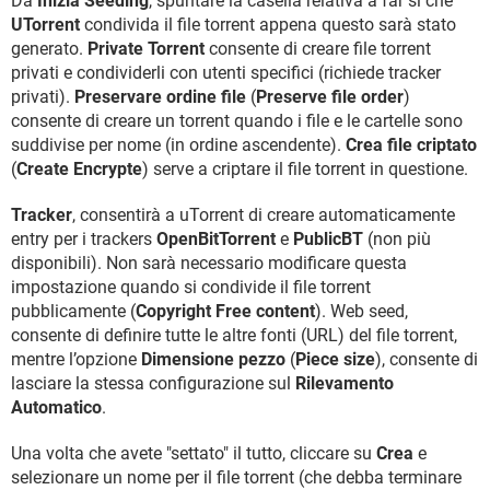
Da
Inizia Seeding
, spuntare la casella relativa a far sì che
UTorrent
condivida il file torrent appena questo sarà stato
generato.
Private Torrent
consente di creare file torrent
privati e condividerli con utenti specifici (richiede tracker
privati).
Preservare ordine file
(
Preserve file order
)
consente di creare un torrent quando i file e le cartelle sono
suddivise per nome (in ordine ascendente).
Crea file criptato
(
Create Encrypte
) serve a criptare il file torrent in questione.
Tracker
, consentirà a uTorrent di creare automaticamente
entry per i trackers
OpenBitTorrent
e
PublicBT
(non più
disponibili). Non sarà necessario modificare questa
impostazione quando si condivide il file torrent
pubblicamente (
Copyright Free content
). Web seed,
consente di definire tutte le altre fonti (URL) del file torrent,
mentre l’opzione
Dimensione pezzo
(
Piece size
), consente di
lasciare la stessa configurazione sul
Rilevamento
Automatico
.
Una volta che avete "settato" il tutto, cliccare su
Crea
e
selezionare un nome per il file torrent (che debba terminare