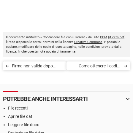
Il documento intitolato « Condividere file con uTorrent » dal sito
CCM
(
it.ccm.net
)
è reso disponibile sotto i termini della licenza
Creative Commons
. È possibile
copiare, modificare delle copie di questa pagina, nelle condizioni previste dalla
licenza, finché questa nota appaia chiaramente.
Firma non valida dopo
Come ottenere il codice
aggiornamento a iTunes
seriale di Driver Booster
POTREBBE ANCHE INTERESSARTI
File recenti
Aprire file dat
Leggere file docx
Protezione file drive