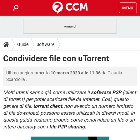
MENU
HOME
COVID-19
GAMING
GUIDE
Guide
Software
INTRATTENIMENTO
ANDROID
COVID-19
GAMING
DOWNLOAD
Condividere file con uTorrent
iOS
WINDOWS 10
INTRATTENIMENTO
ANDROID
INSTAGRAM
COVID-19
WHATSAPP
GAMING
FORUM
Ultimo aggiornamento
10 marzo 2020 alle 11:36
da
Claudia
iOS
WINDOWS 10
TIKTOK
INTRATTENIMENTO
FACEBOOK
ANDROID
Scarciolla
.
INSTAGRAM
COVID-19
WHATSAPP
GAMING
GLOSSARIO
HARDWARE
iOS
WINDOWS 10
Molti utenti sanno già come utilizzare il
software P2P
(client
TIKTOK
INTRATTENIMENTO
FACEBOOK
ANDROID
di torrent) per poter scaricare file da internet. Così, questo
INSTAGRAM
COVID-19
WHATSAPP
GAMING
HARDWARE
iOS
WINDOWS 10
genere di file,
torrent client
, non avendo un numero limitato
TIKTOK
INTRATTENIMENTO
FACEBOOK
ANDROID
di file download, possono essere utilizzati in diversi modi. In
INSTAGRAM
WHATSAPP
questa guida vedremo proprio come condividere un file o un
HARDWARE
iOS
WINDOWS 10
intera directory con i
TIKTOK
file P2P sharing
FACEBOOK
.
INSTAGRAM
WHATSAPP
HARDWARE