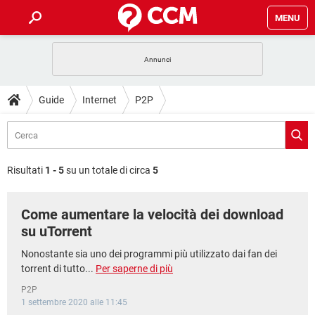
MENU
HOME
COVID-19
GAMING
GUIDE
Guide
Internet
P2P
INTRATTENIMENTO
ANDROID
COVID-19
GAMING
DOWNLOAD
iOS
WINDOWS 10
INTRATTENIMENTO
ANDROID
INSTAGRAM
COVID-19
WHATSAPP
GAMING
FORUM
iOS
WINDOWS 10
Risultati
1 - 5
su un totale di circa
5
TIKTOK
INTRATTENIMENTO
FACEBOOK
ANDROID
INSTAGRAM
COVID-19
WHATSAPP
GAMING
GLOSSARIO
HARDWARE
iOS
WINDOWS 10
Come aumentare la velocità dei download
TIKTOK
INTRATTENIMENTO
FACEBOOK
ANDROID
INSTAGRAM
COVID-19
WHATSAPP
GAMING
su uTorrent
HARDWARE
iOS
WINDOWS 10
TIKTOK
INTRATTENIMENTO
FACEBOOK
ANDROID
Nonostante sia uno dei programmi più utilizzato dai fan dei
INSTAGRAM
WHATSAPP
torrent di tutto...
Per saperne di più
HARDWARE
iOS
WINDOWS 10
TIKTOK
FACEBOOK
P2P
INSTAGRAM
WHATSAPP
1 settembre 2020 alle 11:45
HARDWARE