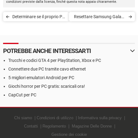
condizioni previste dalla licenza, finché questa nota appaia chiaramente.
Determinare se il proprio PC
Resettare Samsung Galaxy
è GPU O CPU limited nei
Gear
giochi
POTREBBE ANCHE INTERESSARTI
Trucchi e codici GTA 4 per PlayStation, Xbox e PC
Connettere due PC tramite cavo ethernet
5 migliori emulatori Android per PC
Giochi horror per PC gratis: scaricali ora!
CapCut per PC
Chi siamo
Condizioni di utilizzo
Informativa sulla privacy
Contatti
Regolamento
Magazine Delle Donne
Gestione dei cookie