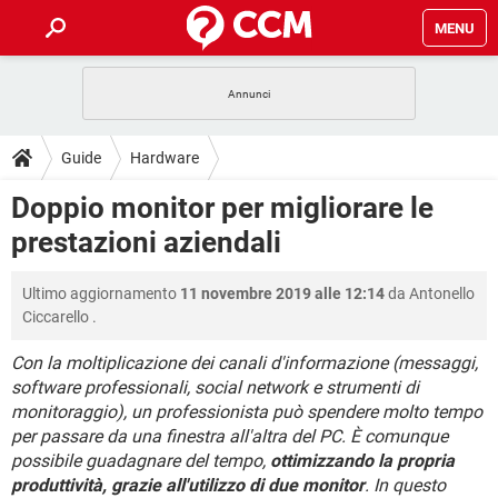
MENU
HOME
COVID-19
GAMING
GUIDE
Guide
Hardware
INTRATTENIMENTO
ANDROID
COVID-19
GAMING
DOWNLOAD
Doppio monitor per migliorare le
iOS
WINDOWS 10
INTRATTENIMENTO
ANDROID
prestazioni aziendali
INSTAGRAM
COVID-19
WHATSAPP
GAMING
FORUM
iOS
WINDOWS 10
TIKTOK
INTRATTENIMENTO
FACEBOOK
ANDROID
Ultimo aggiornamento
11 novembre 2019 alle 12:14
da
Antonello
INSTAGRAM
COVID-19
WHATSAPP
GAMING
GLOSSARIO
HARDWARE
iOS
Ciccarello
.
WINDOWS 10
TIKTOK
INTRATTENIMENTO
FACEBOOK
ANDROID
INSTAGRAM
COVID-19
WHATSAPP
GAMING
Con la moltiplicazione dei canali d'informazione (messaggi,
HARDWARE
iOS
WINDOWS 10
software professionali, social network e strumenti di
TIKTOK
INTRATTENIMENTO
FACEBOOK
ANDROID
monitoraggio), un professionista può spendere molto tempo
INSTAGRAM
WHATSAPP
HARDWARE
iOS
WINDOWS 10
per passare da una finestra all'altra del PC. È comunque
TIKTOK
FACEBOOK
possibile guadagnare del tempo,
ottimizzando la propria
INSTAGRAM
WHATSAPP
produttività, grazie all'utilizzo di due monitor
. In questo
HARDWARE