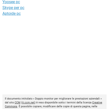
Yoosee pc
Skype per pc
Aptoide pc
Il documento intitolato « Doppio monitor per migliorare le prestazioni aziendali »
dal sito
CCM
(
it.ccm.net
) è reso disponibile sotto i termini della licenza
Creative
Commons
. È possibile copiare, modificare delle copie di questa pagina, nelle