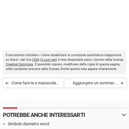
Il documento intitolato « Come disabilitare la correzione automatica inopportuna
su Word » dal sito
CCM
(
it.ccm.net
) è reso disponibile sotto i termini della licenza
Creative Commons
. È possibile copiare, modificare delle copie di questa pagina,
nelle condizioni previste dalla licenza, finché questa nota appaia chiaramente.
Come fare la e maiuscola
Aggiungere un sommario
accentata su Word
ad un documento Word
POTREBBE ANCHE INTERESSARTI
Simbolo diametro word