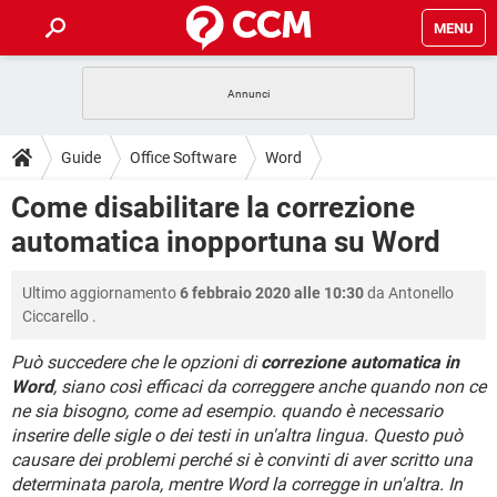
MENU
HOME
COVID-19
GAMING
GUIDE
Guide
Office Software
Word
INTRATTENIMENTO
ANDROID
COVID-19
GAMING
DOWNLOAD
Come disabilitare la correzione
iOS
WINDOWS 10
INTRATTENIMENTO
ANDROID
automatica inopportuna su Word
INSTAGRAM
COVID-19
WHATSAPP
GAMING
FORUM
iOS
WINDOWS 10
TIKTOK
INTRATTENIMENTO
FACEBOOK
ANDROID
Ultimo aggiornamento
6 febbraio 2020 alle 10:30
da
Antonello
INSTAGRAM
COVID-19
WHATSAPP
GAMING
GLOSSARIO
HARDWARE
iOS
Ciccarello
.
WINDOWS 10
TIKTOK
INTRATTENIMENTO
FACEBOOK
ANDROID
INSTAGRAM
COVID-19
WHATSAPP
GAMING
Può succedere che le opzioni di
correzione automatica in
HARDWARE
iOS
WINDOWS 10
Word
, siano così efficaci da correggere anche quando non ce
TIKTOK
INTRATTENIMENTO
FACEBOOK
ANDROID
ne sia bisogno, come ad esempio. quando è necessario
INSTAGRAM
WHATSAPP
HARDWARE
iOS
WINDOWS 10
inserire delle sigle o dei testi in un'altra lingua. Questo può
TIKTOK
FACEBOOK
causare dei problemi perché si è convinti di aver scritto una
INSTAGRAM
WHATSAPP
determinata parola, mentre Word la corregge in un'altra. In
HARDWARE