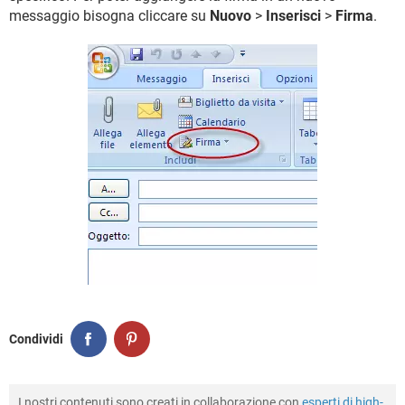
messaggio bisogna cliccare su
Nuovo
>
Inserisci
>
Firma
.
Condividi
I nostri contenuti sono creati in collaborazione con
esperti di high-