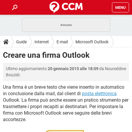
MENU
HOME
COVID-19
GAMING
GUIDE
Guide
Internet
E-mail
Microsoft Outlook
INTRATTENIMENTO
ANDROID
COVID-19
GAMING
DOWNLOAD
Creare una firma Outlook
iOS
WINDOWS 10
INTRATTENIMENTO
ANDROID
INSTAGRAM
COVID-19
WHATSAPP
GAMING
FORUM
Ultimo aggiornamento
20 gennaio 2015 alle 18:09
da
Noureddine
iOS
WINDOWS 10
TIKTOK
INTRATTENIMENTO
FACEBOOK
ANDROID
Bouzidi
.
INSTAGRAM
COVID-19
WHATSAPP
GAMING
GLOSSARIO
HARDWARE
iOS
WINDOWS 10
Una firma è un breve testo che viene inserito in automatico
TIKTOK
INTRATTENIMENTO
FACEBOOK
ANDROID
in conclusione dalla mail, dal client di
posta elettronica
INSTAGRAM
COVID-19
WHATSAPP
GAMING
HARDWARE
iOS
WINDOWS 10
Outlook. La firma può anche essere un pratico strumento per
TIKTOK
INTRATTENIMENTO
FACEBOOK
ANDROID
trasmettere i propri recapiti ai destinatari. Per impostare la
INSTAGRAM
WHATSAPP
firma con Microsoft Outlook serve seguire delle brevi
HARDWARE
iOS
WINDOWS 10
accortezze.
TIKTOK
FACEBOOK
INSTAGRAM
WHATSAPP
HARDWARE