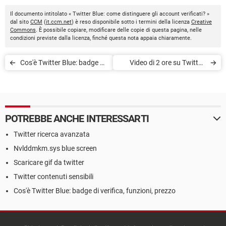
Il documento intitolato « Twitter Blue: come distinguere gli account verificati? »
dal sito
CCM
(
it.ccm.net
) è reso disponibile sotto i termini della licenza
Creative
Commons
. È possibile copiare, modificare delle copie di questa pagina, nelle
condizioni previste dalla licenza, finché questa nota appaia chiaramente.
Cos'è Twitter Blue: badge di
Video di 2 ore su Twitter:
verifica, funzioni, prezzo
nuova rivoluzione di Elon
Musk?
POTREBBE ANCHE INTERESSARTI
Twitter ricerca avanzata
Nvlddmkm.sys blue screen
Scaricare gif da twitter
Twitter contenuti sensibili
Cos'è Twitter Blue: badge di verifica, funzioni, prezzo