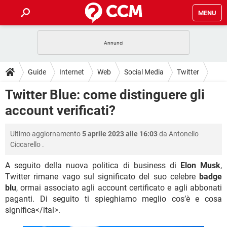
MENU
HOME
COVID-19
GAMING
GUIDE
Guide
Internet
Web
Social Media
Twitter
INTRATTENIMENTO
ANDROID
COVID-19
GAMING
DOWNLOAD
Twitter Blue: come distinguere gli
iOS
WINDOWS 10
INTRATTENIMENTO
ANDROID
account verificati?
INSTAGRAM
COVID-19
WHATSAPP
GAMING
FORUM
iOS
WINDOWS 10
TIKTOK
INTRATTENIMENTO
FACEBOOK
ANDROID
Ultimo aggiornamento
5 aprile 2023 alle 16:03
da
Antonello
INSTAGRAM
COVID-19
WHATSAPP
GAMING
GLOSSARIO
HARDWARE
iOS
Ciccarello
.
WINDOWS 10
TIKTOK
INTRATTENIMENTO
FACEBOOK
ANDROID
INSTAGRAM
COVID-19
WHATSAPP
GAMING
A seguito della nuova politica di business di
Elon Musk
,
HARDWARE
iOS
WINDOWS 10
Twitter rimane vago sul significato del suo celebre
badge
TIKTOK
INTRATTENIMENTO
FACEBOOK
ANDROID
blu
, ormai associato agli account certificato e agli abbonati
INSTAGRAM
WHATSAPP
HARDWARE
iOS
WINDOWS 10
paganti. Di seguito ti spieghiamo meglio cos’è e cosa
TIKTOK
FACEBOOK
significa</ital>.
INSTAGRAM
WHATSAPP
HARDWARE