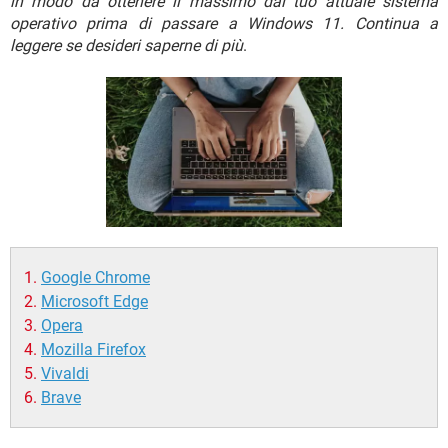
in modo da ottenere il massimo dal tuo attuale sistema
TIKTOK
FACEBOOK
operativo prima di passare a Windows 11. Continua a
HARDWARE
leggere se desideri saperne di più
.
Google Chrome
Microsoft Edge
Opera
Mozilla Firefox
Vivaldi
Brave