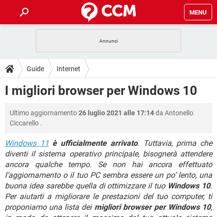
MENU
HOME
COVID-19
GAMING
GUIDE
Guide
Internet
INTRATTENIMENTO
ANDROID
COVID-19
GAMING
DOWNLOAD
I migliori browser per Windows 10
iOS
WINDOWS 10
INTRATTENIMENTO
ANDROID
INSTAGRAM
COVID-19
WHATSAPP
GAMING
FORUM
Ultimo aggiornamento
26 luglio 2021 alle 17:14
da
Antonello
iOS
WINDOWS 10
TIKTOK
INTRATTENIMENTO
FACEBOOK
ANDROID
Ciccarello
.
INSTAGRAM
COVID-19
WHATSAPP
GAMING
GLOSSARIO
HARDWARE
iOS
WINDOWS 10
Windows 11
è ufficialmente arrivato
. Tuttavia, prima che
TIKTOK
INTRATTENIMENTO
FACEBOOK
ANDROID
diventi il sistema operativo principale, bisognerà attendere
INSTAGRAM
COVID-19
WHATSAPP
GAMING
HARDWARE
iOS
WINDOWS 10
ancora qualche tempo. Se non hai ancora effettuato
TIKTOK
INTRATTENIMENTO
FACEBOOK
ANDROID
l’aggiornamento o il tuo PC sembra essere un po’ lento, una
INSTAGRAM
WHATSAPP
buona idea sarebbe quella di ottimizzare il tuo
Windows 10
.
HARDWARE
iOS
WINDOWS 10
Per aiutarti a migliorare le prestazioni del tuo computer, ti
TIKTOK
FACEBOOK
INSTAGRAM
WHATSAPP
proponiamo una lista dei
migliori browser per Windows 10
,
HARDWARE