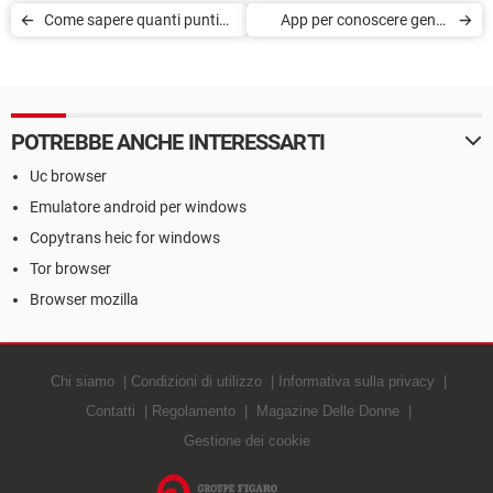
Come sapere quanti punti
App per conoscere gente
ho sulla patente
con i tuoi stessi gusti (o
rarità)
POTREBBE ANCHE INTERESSARTI
Uc browser
Emulatore android per windows
Copytrans heic for windows
Tor browser
Browser mozilla
Chi siamo
Condizioni di utilizzo
Informativa sulla privacy
Contatti
Regolamento
Magazine Delle Donne
Gestione dei cookie