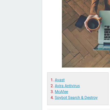
Avast
Avira Antivirus
McAfee
Spybot Search & Destroy