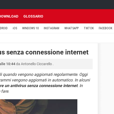
DOWNLOAD
GLOSSARIO
DROID
iOS
WINDOWS 10
INSTAGRAM
WHATSAPP
TIKTOK
FACEBOOK
us senza connessione internet
alle 10:44
da
Antonello Ciccarello
.
tili quando vengono aggiornati regolarmente. Oggi
ogrammi vengono aggiornati in automatico. In alcuni
re un antivirus senza connessione internet
. In
 fare
.