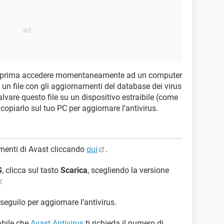
à prima accedere momentaneamente ad un computer
 un file con gli aggiornamenti del database dei virus
alvare questo file su un dispositivo estraibile (come
piarlo sul tuo PC per aggiornare l’antivirus.
amenti di Avast cliccando
qui
.
S
, clicca sul tasto
Scarica
, scegliendo la versione
:
seguilo per aggiornare l’antivirus.
abile che
Avast Antivirus
ti richieda il numero di