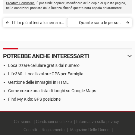
Creative Commons
. È possibile copiare, modificare delle copie di questa pagina,
nelle condizioni previste dalla licenza, finché questa nota appaia chiaramente.
I film più attesi al cinema nel
Quante sono le persone
2020
vaccinate contro il Covid-
19?
POTREBBE ANCHE INTERESSARTI
Localizzare cellulare gratis dal numero
Life360 - Localizzatore GPS per Famiglia
Gestione delle immagini in HTML
Come creare una lista di luoghi su Google Maps
Find My Kids: GPS posizione
Chi siamo
Condizioni di utilizzo
Informativa sulla privacy
Contatti
Regolamento
Magazine Delle Donne