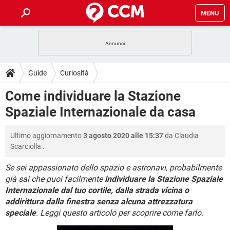
MENU
HOME
COVID-19
GAMING
GUIDE
Guide
Curiosità
INTRATTENIMENTO
ANDROID
COVID-19
GAMING
DOWNLOAD
Come individuare la Stazione
iOS
WINDOWS 10
INTRATTENIMENTO
ANDROID
Spaziale Internazionale da casa
INSTAGRAM
COVID-19
WHATSAPP
GAMING
FORUM
iOS
WINDOWS 10
TIKTOK
INTRATTENIMENTO
FACEBOOK
ANDROID
Ultimo aggiornamento
3 agosto 2020 alle 15:37
da
Claudia
INSTAGRAM
COVID-19
WHATSAPP
GAMING
GLOSSARIO
HARDWARE
iOS
Scarciolla
.
WINDOWS 10
TIKTOK
INTRATTENIMENTO
FACEBOOK
ANDROID
INSTAGRAM
COVID-19
WHATSAPP
GAMING
Se sei appassionato dello spazio e astronavi, probabilmente
HARDWARE
iOS
WINDOWS 10
già sai che puoi facilmente
individuare la Stazione Spaziale
TIKTOK
INTRATTENIMENTO
FACEBOOK
ANDROID
Internazionale dal tuo cortile, dalla strada vicina o
INSTAGRAM
WHATSAPP
HARDWARE
iOS
WINDOWS 10
addirittura dalla finestra senza alcuna attrezzatura
TIKTOK
FACEBOOK
speciale
. Leggi questo articolo per scoprire come farlo.
INSTAGRAM
WHATSAPP
HARDWARE