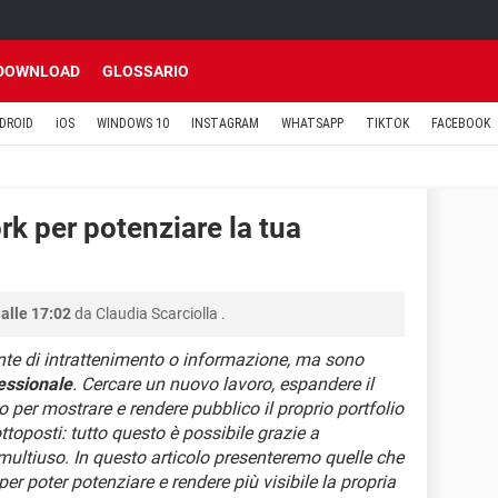
DOWNLOAD
GLOSSARIO
DROID
iOS
WINDOWS 10
INSTAGRAM
WHATSAPP
TIKTOK
FACEBOOK
ork per potenziare la tua
alle 17:02
da
Claudia Scarciolla
.
nte di intrattenimento o informazione, ma sono
essionale
. Cercare un nuovo lavoro, espandere il
o per mostrare e rendere pubblico il proprio portfolio
ottoposti: tutto questo è possibile grazie a
 multiuso. In questo articolo presenteremo quelle che
 per poter potenziare e rendere più visibile la propria