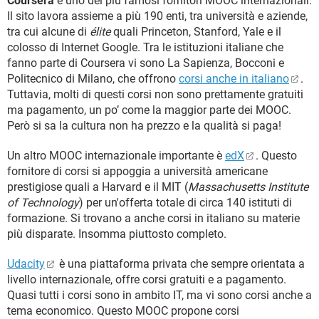
Coursera
è uno dei più famosi fornitori MOOC internazionali.
Il sito lavora assieme a più 190 enti, tra università e aziende,
tra cui alcune di
élite
quali Princeton, Stanford, Yale e il
colosso di Internet Google. Tra le istituzioni italiane che
fanno parte di Coursera vi sono La Sapienza, Bocconi e
Politecnico di Milano, che offrono
corsi anche in italiano
.
Tuttavia, molti di questi corsi non sono prettamente gratuiti
ma pagamento, un po’ come la maggior parte dei MOOC.
Però si sa la cultura non ha prezzo e la qualità si paga!
Un altro MOOC internazionale importante è
edX
. Questo
fornitore di corsi si appoggia a università americane
prestigiose quali a Harvard e il MIT (
Massachusetts Institute
of Technology
) per un'offerta totale di circa 140 istituti di
formazione. Si trovano a anche corsi in italiano su materie
più disparate. Insomma piuttosto completo.
Udacity
è una piattaforma privata che sempre orientata a
livello internazionale, offre corsi gratuiti e a pagamento.
Quasi tutti i corsi sono in ambito IT, ma vi sono corsi anche a
tema economico. Questo MOOC propone corsi