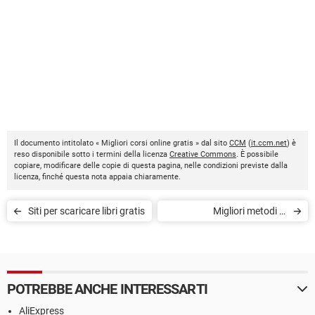
Il documento intitolato « Migliori corsi online gratis » dal sito
CCM
(
it.ccm.net
) è
reso disponibile sotto i termini della licenza
Creative Commons
. È possibile
copiare, modificare delle copie di questa pagina, nelle condizioni previste dalla
licenza, finché questa nota appaia chiaramente.
Siti per scaricare libri gratis
Migliori metodi di
pagamento per il proprio e-
commerce
POTREBBE ANCHE INTERESSARTI
AliExpress