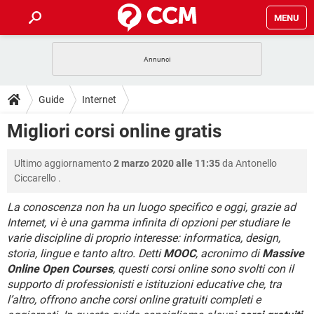
MENU
HOME
COVID-19
GAMING
GUIDE
Guide
Internet
INTRATTENIMENTO
ANDROID
COVID-19
GAMING
DOWNLOAD
Migliori corsi online gratis
iOS
WINDOWS 10
INTRATTENIMENTO
ANDROID
INSTAGRAM
COVID-19
WHATSAPP
GAMING
FORUM
Ultimo aggiornamento
2 marzo 2020 alle 11:35
da
Antonello
iOS
WINDOWS 10
TIKTOK
INTRATTENIMENTO
FACEBOOK
ANDROID
Ciccarello
.
INSTAGRAM
COVID-19
WHATSAPP
GAMING
GLOSSARIO
HARDWARE
iOS
WINDOWS 10
La conoscenza non ha un luogo specifico e oggi, grazie ad
TIKTOK
INTRATTENIMENTO
FACEBOOK
ANDROID
Internet, vi è una gamma infinita di opzioni per studiare le
INSTAGRAM
COVID-19
WHATSAPP
GAMING
HARDWARE
iOS
WINDOWS 10
varie discipline di proprio interesse: informatica, design,
TIKTOK
INTRATTENIMENTO
FACEBOOK
ANDROID
storia, lingue e tanto altro. Detti
MOOC
, acronimo di
Massive
INSTAGRAM
WHATSAPP
Online Open Courses
, questi corsi online sono svolti con il
HARDWARE
iOS
WINDOWS 10
supporto di professionisti e istituzioni educative che, tra
TIKTOK
FACEBOOK
INSTAGRAM
WHATSAPP
l’altro, offrono anche corsi online gratuiti completi e
HARDWARE