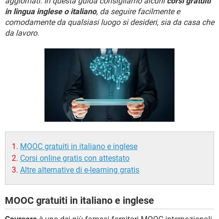
aggiornati. In questa guida consigliamo alcuni
corsi gratuiti
TIKTOK
FACEBOOK
in lingua inglese o italiano
, da seguire facilmente e
HARDWARE
comodamente da qualsiasi luogo si desideri, sia da casa che
da lavoro
.
MOOC gratuiti in italiano e inglese
Corsi online gratis con attestato
Altre alternative di e-learning gratis
MOOC gratuiti in italiano e inglese