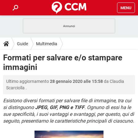
MENU
HOME
COVID-19
GAMING
GUIDE
Guide
Multimedia
INTRATTENIMENTO
ANDROID
COVID-19
GAMING
DOWNLOAD
Formati per salvare e/o stampare
iOS
WINDOWS 10
INTRATTENIMENTO
ANDROID
immagini
INSTAGRAM
COVID-19
WHATSAPP
GAMING
FORUM
iOS
WINDOWS 10
TIKTOK
INTRATTENIMENTO
FACEBOOK
ANDROID
Ultimo aggiornamento
28 gennaio 2020 alle 15:58
da
Claudia
INSTAGRAM
COVID-19
WHATSAPP
GAMING
GLOSSARIO
HARDWARE
iOS
Scarciolla
.
WINDOWS 10
TIKTOK
INTRATTENIMENTO
FACEBOOK
ANDROID
INSTAGRAM
COVID-19
WHATSAPP
GAMING
Esistono diversi formati per salvare file di immagine, tra cui
HARDWARE
iOS
WINDOWS 10
si distinguono
JPEG, GIF, PNG e TIFF
. Ognuno di essi ha le
TIKTOK
INTRATTENIMENTO
FACEBOOK
ANDROID
sue specificità, i suoi vantaggi e svantaggi, per questo, qui di
INSTAGRAM
WHATSAPP
HARDWARE
iOS
WINDOWS 10
seguito, presentiamo le caratteristiche principali di ciascuno.
TIKTOK
FACEBOOK
INSTAGRAM
WHATSAPP
HARDWARE