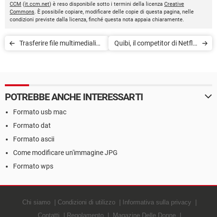
CCM
(
it.ccm.net
) è reso disponibile sotto i termini della licenza
Creative
Commons
. È possibile copiare, modificare delle copie di questa pagina, nelle
condizioni previste dalla licenza, finché questa nota appaia chiaramente.
Trasferire file multimediali
Quibi, il competitor di Netflix
tra iPhone e PC
per smartphone
POTREBBE ANCHE INTERESSARTI
Formato usb mac
Formato dat
Formato ascii
Come modificare un'immagine JPG
Formato wps
Chi siamo
Condizioni di utilizzo
Informativa sulla privacy
Contatti
Regolamento
Magazine Delle Donne