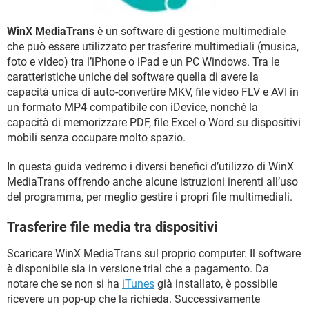
TIKTOK
FACEBOOK
HARDWARE
WinX MediaTrans
è un software di gestione multimediale
che può essere utilizzato per trasferire multimediali (musica,
foto e video) tra l’iPhone o iPad e un PC Windows. Tra le
caratteristiche uniche del software quella di avere la
capacità unica di auto-convertire MKV, file video FLV e AVI in
un formato MP4 compatibile con iDevice, nonché la
capacità di memorizzare PDF, file Excel o Word su dispositivi
mobili senza occupare molto spazio.
In questa guida vedremo i diversi benefici d’utilizzo di WinX
MediaTrans offrendo anche alcune istruzioni inerenti all’uso
del programma, per meglio gestire i propri file multimediali.
Trasferire file media tra dispositivi
Scaricare WinX MediaTrans sul proprio computer. Il software
è disponibile sia in versione trial che a pagamento. Da
notare che se non si ha
iTunes
già installato, è possibile
ricevere un pop-up che la richieda. Successivamente