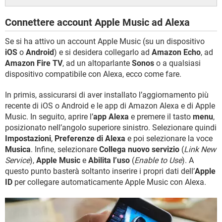
Connettere account Apple Music ad Alexa
Se si ha attivo un account Apple Music (su un dispositivo
iOS
o
Android
) e si desidera collegarlo ad
Amazon Echo
, ad
Amazon Fire TV
, ad un altoparlante
Sonos
o a qualsiasi
dispositivo compatibile con Alexa, ecco come fare.
In primis, assicurarsi di aver installato l’aggiornamento più
recente di iOS o Android e le app di Amazon Alexa e di Apple
Music. In seguito, aprire l’
app Alexa
e premere il tasto
menu
,
posizionato nell’angolo superiore sinistro. Selezionare quindi
Impostazioni
,
Preferenze di Alexa
e poi selezionare la voce
Musica
. Infine, selezionare
Collega nuovo servizio
(
Link New
Service
),
Apple Music
e
Abilita l’uso
(
Enable to Use
). A
questo punto basterà soltanto inserire i propri dati dell’
Apple
ID
per collegare automaticamente Apple Music con Alexa.