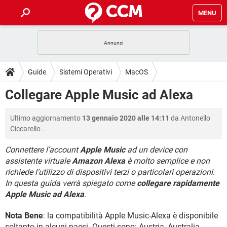
MENU
HOME
COVID-19
GAMING
GUIDE
Guide
Sistemi Operativi
MacOS
INTRATTENIMENTO
ANDROID
COVID-19
GAMING
DOWNLOAD
Collegare Apple Music ad Alexa
iOS
WINDOWS 10
INTRATTENIMENTO
ANDROID
INSTAGRAM
COVID-19
WHATSAPP
GAMING
FORUM
Ultimo aggiornamento
13 gennaio 2020 alle 14:11
da
Antonello
iOS
WINDOWS 10
TIKTOK
INTRATTENIMENTO
FACEBOOK
ANDROID
Ciccarello
.
INSTAGRAM
COVID-19
WHATSAPP
GAMING
GLOSSARIO
HARDWARE
iOS
WINDOWS 10
Connettere l’account
Apple Music
ad un device con
TIKTOK
INTRATTENIMENTO
FACEBOOK
ANDROID
assistente virtuale
Amazon Alexa
è molto semplice e non
INSTAGRAM
COVID-19
WHATSAPP
GAMING
HARDWARE
iOS
WINDOWS 10
richiede l’utilizzo di dispositivi terzi o particolari operazioni.
TIKTOK
INTRATTENIMENTO
FACEBOOK
ANDROID
In questa guida verrà spiegato come
collegare rapidamente
INSTAGRAM
WHATSAPP
Apple Music ad Alexa
.
HARDWARE
iOS
WINDOWS 10
TIKTOK
FACEBOOK
INSTAGRAM
WHATSAPP
Nota Bene
: la compatibilità Apple Music-Alexa è disponibile
HARDWARE
soltanto in alcuni paesi. Questi sono: Austria, Australia,