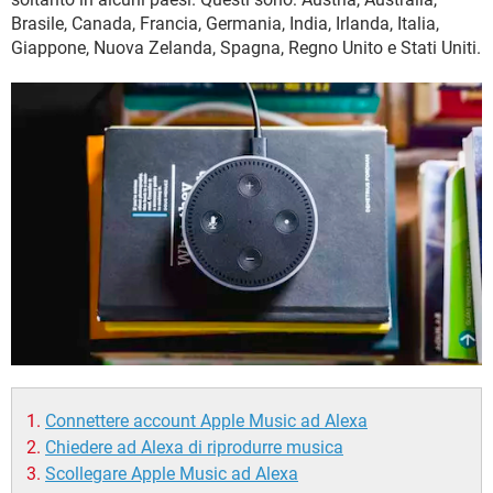
TIKTOK
FACEBOOK
Brasile, Canada, Francia, Germania, India, Irlanda, Italia,
HARDWARE
Giappone, Nuova Zelanda, Spagna, Regno Unito e Stati Uniti.
Connettere account Apple Music ad Alexa
Chiedere ad Alexa di riprodurre musica
Scollegare Apple Music ad Alexa