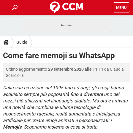
MENU
HOME
COVID-19
GAMING
GUIDE
Guide
INTRATTENIMENTO
ANDROID
COVID-19
GAMING
DOWNLOAD
Come fare memoji su WhatsApp
iOS
WINDOWS 10
INTRATTENIMENTO
ANDROID
INSTAGRAM
COVID-19
WHATSAPP
GAMING
FORUM
Ultimo aggiornamento
29 settembre 2020 alle 11:11
da
Claudia
iOS
WINDOWS 10
TIKTOK
INTRATTENIMENTO
FACEBOOK
ANDROID
Scarciolla
.
INSTAGRAM
COVID-19
WHATSAPP
GAMING
GLOSSARIO
HARDWARE
iOS
WINDOWS 10
Dalla sua creazione nel 1995 fino ad oggi, gli emoji hanno
TIKTOK
INTRATTENIMENTO
FACEBOOK
ANDROID
acquisito sempre più popolarità fino a diventare uno dei
INSTAGRAM
COVID-19
WHATSAPP
GAMING
HARDWARE
iOS
WINDOWS 10
mezzi più utilizzati nel linguaggio digitale. Ma ora è arrivata
TIKTOK
INTRATTENIMENTO
FACEBOOK
ANDROID
una novità che combina le ultime tecnologie di
INSTAGRAM
WHATSAPP
riconoscimento facciale, realtà aumentata e intelligenza
HARDWARE
iOS
WINDOWS 10
artificiale per creare emoji animati e personalizzati: i
TIKTOK
FACEBOOK
INSTAGRAM
WHATSAPP
Memojis
. Scopriamo insieme di cosa si tratta.
HARDWARE