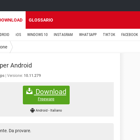
DOWNLOAD
GLOSSARIO
DROID
iOS
WINDOWS 10
INSTAGRAM
WHATSAPP
TIKTOK
FACEBOOK
ione
 per Android
ips
Versione:
10.11.279
Download
Freeware
Android
-
Italiano
nte. Da provare.