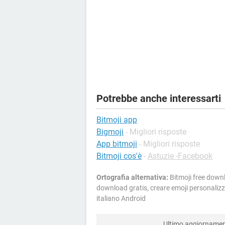
Potrebbe anche interessarti
Bitmoji app
Bigmoji
- Migliori risposte
App bitmoji
- Migliori risposte
Bitmoji cos'è
-
Astuzie -Facebook
Ortografia alternativa:
Bitmoji free downl
download gratis, creare emoji personalizza
italiano Android
Ultimo aggiorname