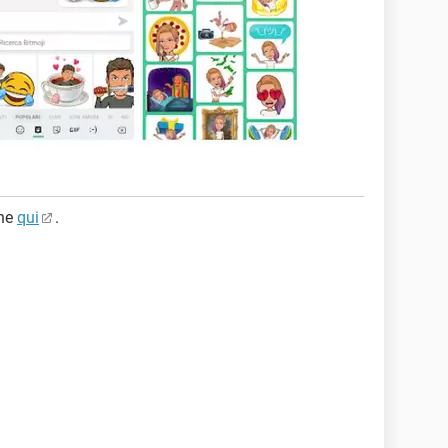
one
qui
.