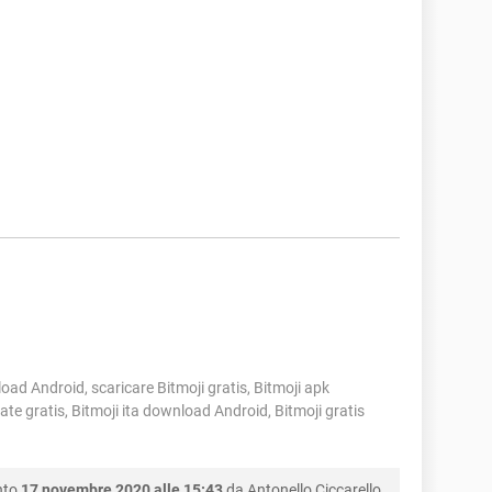
oad Android, scaricare Bitmoji gratis, Bitmoji apk
te gratis, Bitmoji ita download Android, Bitmoji gratis
nto
17 novembre 2020 alle 15:43
da
Antonello Ciccarello
.