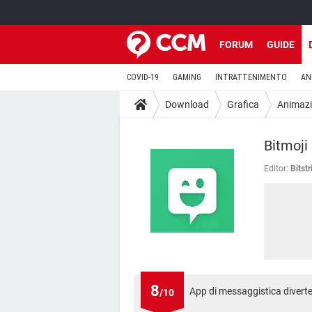
FORUM
GUIDE
COVID-19
GAMING
INTRATTENIMENTO
AN
Download
Grafica
Animaz
Bitmoji
Editor:
Bitstr
8
App di messaggistica diverte
/10