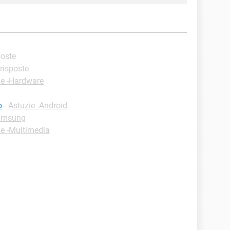
poste
 risposte
ie -Hardware
b
-
Astuzie -Android
Samsung
ie -Multimedia