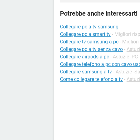
Potrebbe anche interessarti
Collegare pc a tv samsung
Collegare pc a smart tv
- Migliori ris
Collegare tv samsung a pc
- Migliori
Collegare pc a tv senza cavo
-
Astuz
Collegare airpods a pc
-
Astuzie -PC
Collegare telefono a pc con cavo us
Collegare samsung a tv
-
Astuzie -
Come collegare telefono a tv
-
Astuz