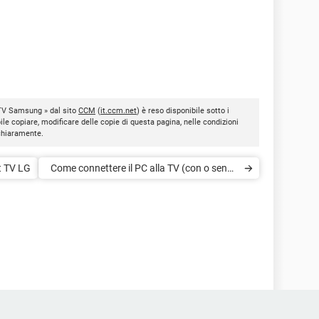
 TV Samsung » dal sito
CCM
(
it.ccm.net
) è reso disponibile sotto i
bile copiare, modificare delle copie di questa pagina, nelle condizioni
 chiaramente.
rt TV LG
Come connettere il PC alla TV (con o senza
cavi)