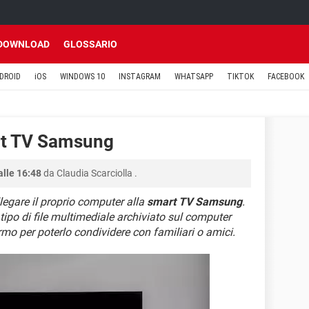
DOWNLOAD
GLOSSARIO
DROID
iOS
WINDOWS 10
INSTAGRAM
WHATSAPP
TIKTOK
FACEBOOK
rt TV Samsung
alle 16:48
da
Claudia Scarciolla
.
egare il proprio computer alla
smart TV Samsung
.
tipo di file multimediale archiviato sul computer
mo per poterlo condividere con familiari o amici.