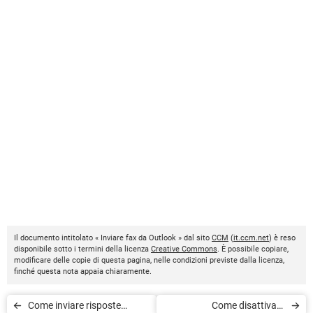
Il documento intitolato « Inviare fax da Outlook » dal sito
CCM
(
it.ccm.net
) è reso
disponibile sotto i termini della licenza
Creative Commons
. È possibile copiare,
modificare delle copie di questa pagina, nelle condizioni previste dalla licenza,
finché questa nota appaia chiaramente.
Come inviare risposte
Come disattivare