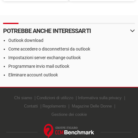
automatiche con Outlook
accelerazione grafica
hardware di Outlook
POTREBBE ANCHE INTERESSARTI
Outlook download
Come accedere o disconnettersi da outlook
Impostazioni server exchange outlook
Programmare invio mail outlook
Eliminare account outlook
Chi siamo
Condizioni di utilizzo
Informativa sulla privacy
Contatti
Regolamento
Magazine Delle Donne
Gestione dei cookie