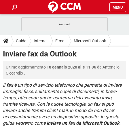
MENU
HOME
COVID-19
GAMING
GUIDE
Guide
Internet
E-mail
Microsoft Outlook
INTRATTENIMENTO
ANDROID
COVID-19
GAMING
DOWNLOAD
Inviare fax da Outlook
iOS
WINDOWS 10
INTRATTENIMENTO
ANDROID
INSTAGRAM
COVID-19
WHATSAPP
GAMING
FORUM
Ultimo aggiornamento
18 gennaio 2020 alle 11:06
da
Antonello
iOS
WINDOWS 10
TIKTOK
INTRATTENIMENTO
FACEBOOK
ANDROID
Ciccarello
.
INSTAGRAM
COVID-19
WHATSAPP
GAMING
GLOSSARIO
HARDWARE
iOS
WINDOWS 10
Il
fax
è un tipo di servizio telefonico che permette di inviare
TIKTOK
INTRATTENIMENTO
FACEBOOK
ANDROID
immagini fisse, solitamente copie di documenti, in breve
INSTAGRAM
COVID-19
WHATSAPP
GAMING
HARDWARE
iOS
WINDOWS 10
tempo, ottenendo anche conferma dell’avvenuto invio,
TIKTOK
INTRATTENIMENTO
FACEBOOK
ANDROID
tramite ricevuta. Con le nuove tecnologie, un fax si può
INSTAGRAM
WHATSAPP
inviare anche tramite client mail, in modo da non dover
HARDWARE
iOS
WINDOWS 10
necessariamente avere un dispositivo apposito. In questa
TIKTOK
FACEBOOK
INSTAGRAM
WHATSAPP
guida vedremo come
inviare un fax da Microsoft Outlook
.
HARDWARE