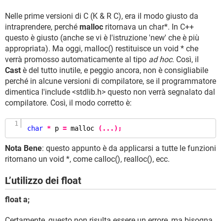
Nelle prime versioni di C (K & R C), era il modo giusto da
intraprendere, perché
malloc
ritornava un char*. In C++
questo è giusto (anche se vi è l'istruzione 'new' che è più
appropriata). Ma oggi, malloc() restituisce un void * che
verrà promosso automaticamente al tipo
ad hoc
. Così, il
Cast
è del tutto inutile, e peggio ancora, non è consigliabile
perché in alcune versioni di compilatore, se il programmatore
dimentica l'include <stdlib.h> questo non verrà segnalato dal
compilatore. Così, il modo corretto è:
char
*
 p 
=
malloc
(...);
Nota Bene
: questo appunto è da applicarsi a tutte le funzioni
ritornano un void *, come calloc(), realloc(), ecc.
L’utilizzo dei float
float a;
Certamente, questo non risulta essere un errore, ma bisogna