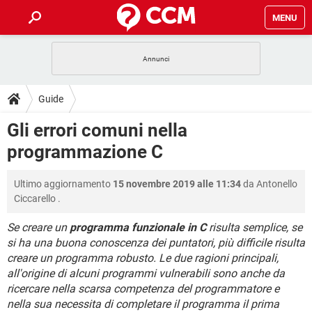
MENU
HOME
COVID-19
GAMING
GUIDE
Guide
INTRATTENIMENTO
ANDROID
COVID-19
GAMING
DOWNLOAD
Gli errori comuni nella
iOS
WINDOWS 10
INTRATTENIMENTO
ANDROID
programmazione C
INSTAGRAM
COVID-19
WHATSAPP
GAMING
FORUM
iOS
WINDOWS 10
TIKTOK
INTRATTENIMENTO
FACEBOOK
ANDROID
Ultimo aggiornamento
15 novembre 2019 alle 11:34
da
Antonello
INSTAGRAM
COVID-19
WHATSAPP
GAMING
GLOSSARIO
HARDWARE
iOS
Ciccarello
.
WINDOWS 10
TIKTOK
INTRATTENIMENTO
FACEBOOK
ANDROID
INSTAGRAM
COVID-19
WHATSAPP
GAMING
Se creare un
programma funzionale in C
risulta semplice, se
HARDWARE
iOS
WINDOWS 10
si ha una buona conoscenza dei puntatori, più difficile risulta
TIKTOK
INTRATTENIMENTO
FACEBOOK
ANDROID
creare un programma robusto. Le due ragioni principali,
INSTAGRAM
WHATSAPP
HARDWARE
iOS
WINDOWS 10
all'origine di alcuni programmi vulnerabili sono anche da
TIKTOK
FACEBOOK
ricercare nella scarsa competenza del programmatore e
INSTAGRAM
WHATSAPP
nella sua necessita di completare il programma il prima
HARDWARE