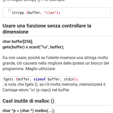
strcpy
(
buffer
,
"ciao"
);
Usare una funzione senza controllare la
dimensione
char buffer[256];
gets(buffer) o scanf("%s", buffer);
Da non usare, poiché se l’utente inserisce una stringa molto
grande, ciò causerà nella migliore delle ipotesi un blocco del
programma. Meglio utilizzare:
fgets
(
buffer
,
sizeof
buffer
,
stdin
);
, si nota che fgets (), se c'è molta memoria, memorizzerà il
Carriage return '\n' (a capo) nel buffer.
Cast inutile di malloc ()
char *p = (char *) malloc(...);