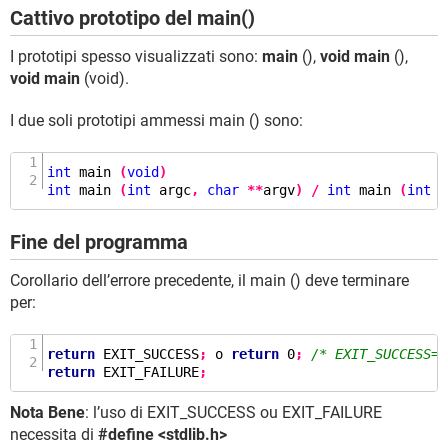
Cattivo prototipo del main()
I prototipi spesso visualizzati sono:
main
(),
void main
(),
void main
(void).
I due soli prototipi ammessi main () sono:
int
main
(
void
)
int
main
(
int
 argc
,
char
**
argv
)
/
int
main
(
int
 a
Fine del programma
Corollario dell’errore precedente, il main () deve terminare
per:
return
 EXIT_SUCCESS
;
 o 
return
0
;
/* EXIT_SUCCESS==
return
 EXIT_FAILURE
;
Nota Bene
: l’uso di EXIT_SUCCESS ou EXIT_FAILURE
necessita di
#define <stdlib.h>