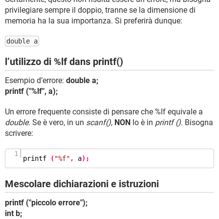
privilegiare sempre il doppio, tranne se la dimensione di
memoria ha la sua importanza. Si preferirà dunque:
double a
l’utilizzo di %lf dans printf()
Esempio d’errore:
double a;
printf ("%lf", a);
Un errore frequente consiste di pensare che %lf equivale a
double
. Se è vero, in un
scanf()
,
NON
lo è in
printf ()
. Bisogna
scrivere:
printf
(
"%f"
,
 a
);
Mescolare dichiarazioni e istruzioni
printf ("piccolo errore");
int b;