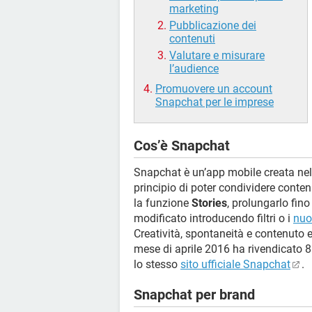
marketing
Pubblicazione dei
contenuti
Valutare e misurare
l’audience
Promuovere un account
Snapchat per le imprese
Cos’è Snapchat
Snapchat è un’app mobile creata nel 
principio di poter condividere contenu
la funzione
Stories
, prolungarlo fin
modificato introducendo filtri o i
nuo
Creatività, spontaneità e contenuto 
mese di aprile 2016 ha rivendicato 8
lo stesso
sito ufficiale Snapchat
.
Snapchat per brand