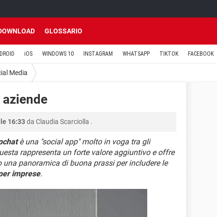
DOWNLOAD
GLOSSARIO
DROID
iOS
WINDOWS 10
INSTAGRAM
WHATSAPP
TIKTOK
FACEBOOK
ial Media
e aziende
le 16:33
da
Claudia Scarciolla
.
pchat
è una "social app" molto in voga tra gli
questa rappresenta un forte valore aggiuntivo e offre
o una panoramica di buona prassi per includere le
 per imprese
.