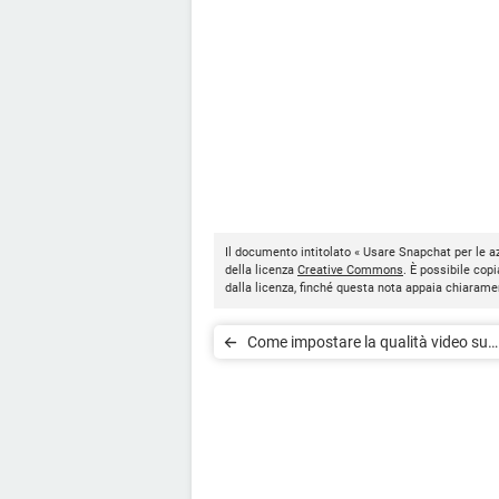
Il documento intitolato « Usare Snapchat per le a
della licenza
Creative Commons
. È possibile copi
dalla licenza, finché questa nota appaia chiarame
Come impostare la qualità video su
Snapchat