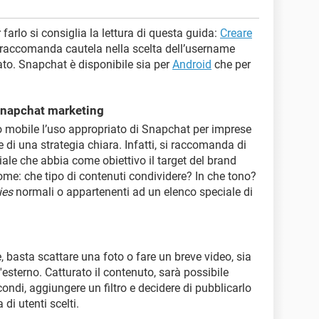
farlo si consiglia la lettura di questa guida:
Creare
i raccomanda cautela nella scelta dell’username
ato. Snapchat è disponibile sia per
Android
che per
 Snapchat marketing
mobile l’uso appropriato di Snapchat per imprese
 di una strategia chiara. Infatti, si raccomanda di
ale che abbia come obiettivo il target del brand
ome: che tipo di contenuti condividere? In che tono?
ies
normali o appartenenti ad un elenco speciale di
e, basta scattare una foto o fare un breve video, sia
sterno. Catturato il contenuto, sarà possibile
condi, aggiungere un filtro e decidere di pubblicarlo
di utenti scelti.