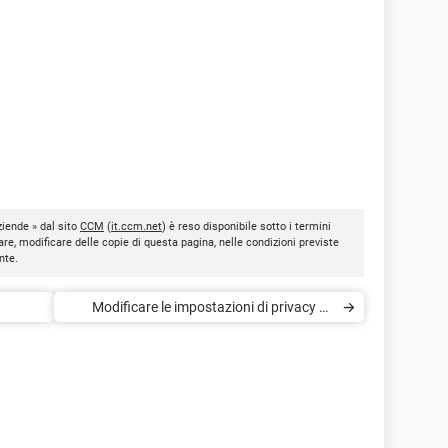
ziende » dal sito
CCM
(
it.ccm.net
) è reso disponibile sotto i termini
are, modificare delle copie di questa pagina, nelle condizioni previste
nte.
Modificare le impostazioni di privacy su
Flickr