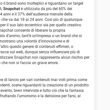
o il brand sono molteplici e riguardano un target
A,
Snapchat
è utilizzata da più del 60% dei
34 anni e il 37% dell’audience mensile della
a che va dai 18 ai 24 anni. Così più di qualunque
per il suo lato eccentrico sia per quello creativo.
Snapchat consente di liberare la propria
to d’animo, tant’è un’impresa o un brand che si
dimostrano una volontà d’innovazione e di
altro questo genere di contenuti effimeri, o
racce sul web, dunque senza influenzare più di
utilizzare Snapchat non rappresenta alcun rischio per
 che non si faccia un grave errore.
e di lancio per vari contenuti mai visti prima come
endenti, scene riguardanti la creazione di un prodotto
n evento, brevi interviste e tutto ciò che la fantasia
fruttando l’umorismo e la derisione per farsi, al