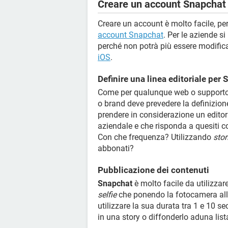
Creare un account Snapchat
Creare un account è molto facile, per 
account Snapchat
. Per le aziende s
perché non potrà più essere modific
iOS
.
Definire una linea editoriale per
Come per qualunque web o supporto 
o brand deve prevedere la definizione
prendere in considerazione un editori
aziendale e che risponda a quesiti c
Con che frequenza? Utilizzando
stor
abbonati?
Pubblicazione dei contenuti
Snapchat
è molto facile da utilizzar
selfie
che ponendo la fotocamera all'e
utilizzare la sua durata tra 1 e 10 se
in una story o diffonderlo aduna lista 