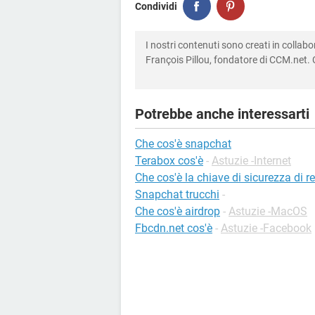
Condividi
I nostri contenuti sono creati in colla
François Pillou, fondatore di CCM.net. C
Potrebbe anche interessarti
Che cos'è snapchat
Terabox cos'è
-
Astuzie -Internet
Che cos'è la chiave di sicurezza di re
Snapchat trucchi
-
Che cos'è airdrop
-
Astuzie -MacOS
Fbcdn.net cos'è
-
Astuzie -Facebook