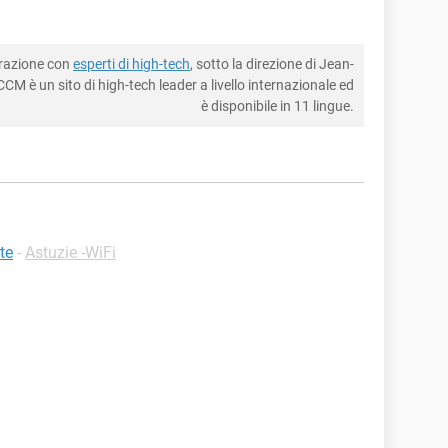
borazione con
esperti di high-tech
, sotto la direzione di Jean-
CM è un sito di high-tech leader a livello internazionale ed
è disponibile in 11 lingue.
te
-
Astuzie -WiFi