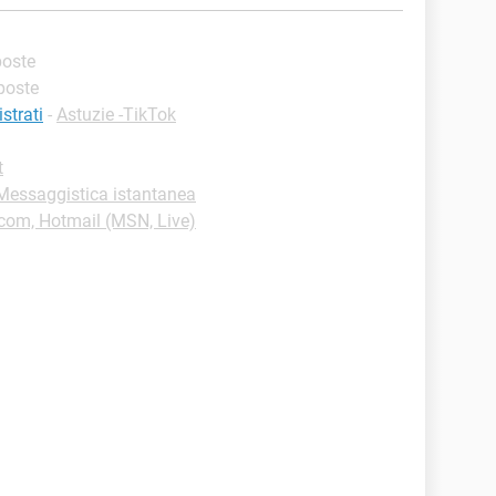
sposte
sposte
strati
-
Astuzie -TikTok
t
-Messaggistica istantanea
.com, Hotmail (MSN, Live)