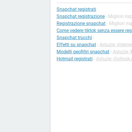
Snapchat registrati
Snapchat registrazione
- Migliori ri
Registrazione snapchat
- Migliori ri
Come vedere tiktok senza essere regi
Snapchat trucchi
-
Effetti su snapchat
-
Astuzie -Interne
Modelli geofiltri snapchat
-
Astuzie 
Hotmail registrati
-
Astuzie -Outlook