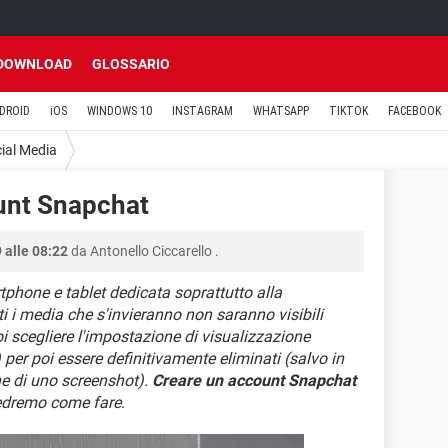
DOWNLOAD
GLOSSARIO
DROID
iOS
WINDOWS 10
INSTAGRAM
WHATSAPP
TIKTOK
FACEBOOK
ial Media
unt Snapchat
 alle 08:22
da
Antonello Ciccarello
.
tphone e tablet dedicata soprattutto alla
ti i media che s'invieranno non saranno visibili
oi scegliere l'impostazione di visualizzazione
) per poi essere definitivamente eliminati (salvo in
ne di uno screenshot).
Creare un account Snapchat
vedremo come fare
.