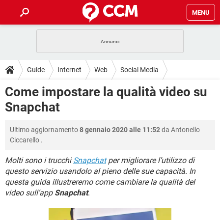
MENU
HOME
COVID-19
GAMING
GUIDE
Guide
Internet
Web
Social Media
INTRATTENIMENTO
ANDROID
COVID-19
GAMING
DOWNLOAD
Come impostare la qualità video su
iOS
WINDOWS 10
INTRATTENIMENTO
ANDROID
Snapchat
INSTAGRAM
COVID-19
WHATSAPP
GAMING
FORUM
iOS
WINDOWS 10
TIKTOK
INTRATTENIMENTO
FACEBOOK
ANDROID
Ultimo aggiornamento
8 gennaio 2020 alle 11:52
da
Antonello
INSTAGRAM
COVID-19
WHATSAPP
GAMING
GLOSSARIO
HARDWARE
iOS
Ciccarello
.
WINDOWS 10
TIKTOK
INTRATTENIMENTO
FACEBOOK
ANDROID
INSTAGRAM
COVID-19
WHATSAPP
GAMING
Molti sono i trucchi
Snapchat
per migliorare l’utilizzo di
HARDWARE
iOS
WINDOWS 10
questo servizio usandolo al pieno delle sue capacità. In
TIKTOK
INTRATTENIMENTO
FACEBOOK
ANDROID
questa guida illustreremo come cambiare la qualità del
INSTAGRAM
WHATSAPP
HARDWARE
iOS
WINDOWS 10
video sull’app
Snapchat
.
TIKTOK
FACEBOOK
INSTAGRAM
WHATSAPP
HARDWARE