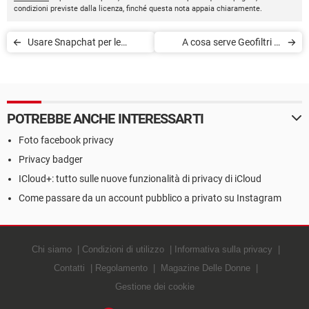
condizioni previste dalla licenza, finché questa nota appaia chiaramente.
Usare Snapchat per le
A cosa serve Geofiltri di
aziende
Snapchat?
POTREBBE ANCHE INTERESSARTI
Foto facebook privacy
Privacy badger
ICloud+: tutto sulle nuove funzionalità di privacy di iCloud
Come passare da un account pubblico a privato su Instagram
Chi siamo
Condizioni di utilizzo
Informativa sulla privacy
Contatti
Regolamento
Magazine Delle Donne
Gestione dei cookie