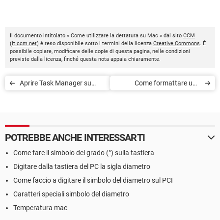
Il documento intitolato « Come utilizzare la dettatura su Mac » dal sito
CCM
(
it.ccm.net
) è reso disponibile sotto i termini della licenza
Creative Commons
. È
possibile copiare, modificare delle copie di questa pagina, nelle condizioni
previste dalla licenza, finché questa nota appaia chiaramente.
Aprire Task Manager su
Come formattare una
macOS
chiavetta USB su Mac
POTREBBE ANCHE INTERESSARTI
Come fare il simbolo del grado (°) sulla tastiera
Digitare dalla tastiera del PC la sigla diametro
Come faccio a digitare il simbolo del diametro sul PCI
Caratteri speciali simbolo del diametro
Temperatura mac