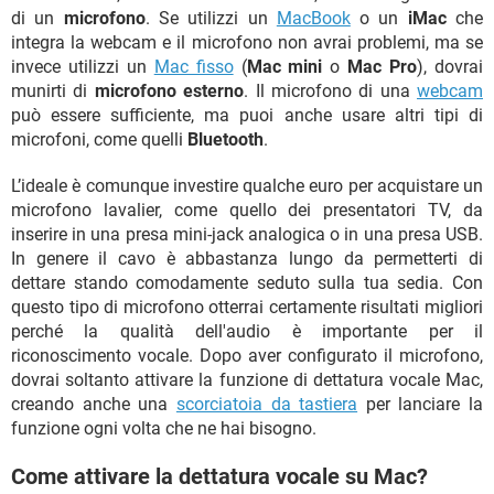
di un
microfono
. Se utilizzi un
MacBook
o un
iMac
che
integra la webcam e il microfono non avrai problemi, ma se
invece utilizzi un
Mac fisso
(
Mac mini
o
Mac Pro
), dovrai
munirti di
microfono esterno
. Il microfono di una
webcam
può essere sufficiente, ma puoi anche usare altri tipi di
microfoni, come quelli
Bluetooth
.
L’ideale è comunque investire qualche euro per acquistare un
microfono lavalier, come quello dei presentatori TV, da
inserire in una presa mini-jack analogica o in una presa USB.
In genere il cavo è abbastanza lungo da permetterti di
dettare stando comodamente seduto sulla tua sedia. Con
questo tipo di microfono otterrai certamente risultati migliori
perché la qualità dell'audio è importante per il
riconoscimento vocale. Dopo aver configurato il microfono,
dovrai soltanto attivare la funzione di dettatura vocale Mac,
creando anche una
scorciatoia da tastiera
per lanciare la
funzione ogni volta che ne hai bisogno.
Come attivare la dettatura vocale su Mac?