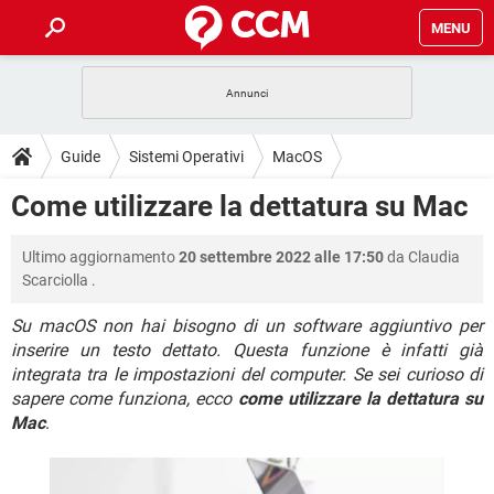
MENU
HOME
COVID-19
GAMING
GUIDE
Guide
Sistemi Operativi
MacOS
INTRATTENIMENTO
ANDROID
COVID-19
GAMING
DOWNLOAD
Come utilizzare la dettatura su Mac
iOS
WINDOWS 10
INTRATTENIMENTO
ANDROID
INSTAGRAM
COVID-19
WHATSAPP
GAMING
FORUM
Ultimo aggiornamento
20 settembre 2022 alle 17:50
da
Claudia
iOS
WINDOWS 10
TIKTOK
INTRATTENIMENTO
FACEBOOK
ANDROID
Scarciolla
.
INSTAGRAM
COVID-19
WHATSAPP
GAMING
GLOSSARIO
HARDWARE
iOS
WINDOWS 10
Su macOS non hai bisogno di un software aggiuntivo per
TIKTOK
INTRATTENIMENTO
FACEBOOK
ANDROID
inserire un testo dettato. Questa funzione è infatti già
INSTAGRAM
COVID-19
WHATSAPP
GAMING
HARDWARE
iOS
WINDOWS 10
integrata tra le impostazioni del computer. Se sei curioso di
TIKTOK
INTRATTENIMENTO
FACEBOOK
ANDROID
sapere come funziona, ecco
come utilizzare la dettatura su
INSTAGRAM
WHATSAPP
Mac
.
HARDWARE
iOS
WINDOWS 10
TIKTOK
FACEBOOK
INSTAGRAM
WHATSAPP
HARDWARE