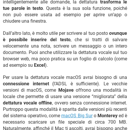
intelligentemente alle domande, la dettatura
trasforma le
tue parole in testo
. Questa è la sua sola funzione, poiché
non può essere usata ad esempio per aprire un’app o
chiudere una finestra.
Dall’altro lato, è molto utile per scrivere al tuo posto
ovunque
è possibile inserire del testo
, che si tratti di salvare
velocemente una nota, scrivere un messaggio o un intero
documento. Puoi anche utilizzare la dettatura vocale sul tuo
browser web, ma poco pratica su un foglio di calcolo (come
ad esempio su
Excel
).
Per usare la dettatura vocale macOS avrai bisogno di una
connessione internet
(l’ADSL è sufficiente). Le vecchie
versioni di macOS, come
Mojave
offrono una modalità in
locale che permette di usare una versione “migliorata” della
dettatura vocale offline
, ovvero senza connessione internet.
Purtroppo questa modalità è sparita dalle versioni più recenti
del sistema operativo, come
macOS Big Sur
o
Monterey
ed è
necessario scaricare un file speciale di circa 700 MB.
Naturalmente, affinché il Mac ti ascolti, avrai bisogno anche