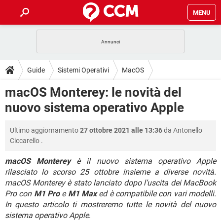
MENU
HOME
COVID-19
GAMING
GUIDE
Guide
Sistemi Operativi
MacOS
INTRATTENIMENTO
ANDROID
COVID-19
GAMING
DOWNLOAD
macOS Monterey: le novità del
iOS
WINDOWS 10
INTRATTENIMENTO
ANDROID
nuovo sistema operativo Apple
INSTAGRAM
COVID-19
WHATSAPP
GAMING
FORUM
iOS
WINDOWS 10
TIKTOK
INTRATTENIMENTO
FACEBOOK
ANDROID
Ultimo aggiornamento
27 ottobre 2021 alle 13:36
da
Antonello
INSTAGRAM
COVID-19
WHATSAPP
GAMING
GLOSSARIO
HARDWARE
iOS
Ciccarello
.
WINDOWS 10
TIKTOK
INTRATTENIMENTO
FACEBOOK
ANDROID
INSTAGRAM
COVID-19
WHATSAPP
GAMING
macOS Monterey
è il nuovo sistema operativo Apple
HARDWARE
iOS
WINDOWS 10
rilasciato lo scorso 25 ottobre insieme a diverse novità.
TIKTOK
INTRATTENIMENTO
FACEBOOK
ANDROID
macOS Monterey è stato lanciato dopo l’uscita dei MacBook
INSTAGRAM
WHATSAPP
HARDWARE
iOS
WINDOWS 10
Pro con
M1 Pro
e
M1 Max
ed è compatibile con vari modelli.
TIKTOK
FACEBOOK
In questo articolo ti mostreremo tutte le novità del nuovo
INSTAGRAM
WHATSAPP
sistema operativo Apple
.
HARDWARE