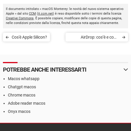
Il documento intitolato « macOS Monterey: le novità del nuovo sistema operativo
Apple » dal sito
CCM
(
it.ccm.net
) è reso disponibile sotto i termini della licenza
Creative Commons
. È possibile copiare, modificare delle copie di questa pagina,
nelle condizioni previste dalla licenza, finché questa nota appaia chiaramente.
Cos'è Apple Silicon?
AirDrop: cos’è e come
funziona
POTREBBE ANCHE INTERESSARTI
Macos whatsapp
Chatgpt macos
Chrome macos
Adobe reader macos
Onyx macos