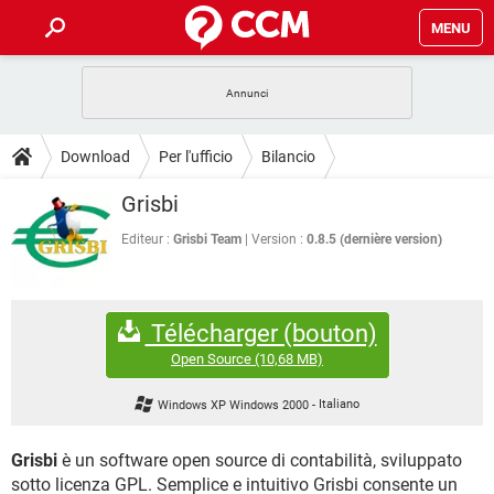
MENU
HOME
COVID-19
GAMING
GUIDE
Download
Per l'ufficio
Bilancio
INTRATTENIMENTO
ANDROID
COVID-19
GAMING
DOWNLOAD
Grisbi
iOS
WINDOWS 10
INTRATTENIMENTO
ANDROID
INSTAGRAM
COVID-19
WHATSAPP
GAMING
Editeur :
Grisbi Team
Version :
0.8.5 (dernière version)
FORUM
iOS
WINDOWS 10
TIKTOK
INTRATTENIMENTO
FACEBOOK
ANDROID
INSTAGRAM
COVID-19
WHATSAPP
GAMING
GLOSSARIO
HARDWARE
iOS
WINDOWS 10
Télécharger (bouton)
TIKTOK
INTRATTENIMENTO
FACEBOOK
ANDROID
INSTAGRAM
COVID-19
WHATSAPP
GAMING
Open Source
(10,68 MB)
HARDWARE
iOS
WINDOWS 10
TIKTOK
INTRATTENIMENTO
FACEBOOK
ANDROID
Windows XP Windows 2000
-
Italiano
INSTAGRAM
WHATSAPP
HARDWARE
iOS
WINDOWS 10
TIKTOK
FACEBOOK
Grisbi
è un software open source di contabilità, sviluppato
INSTAGRAM
WHATSAPP
sotto licenza GPL. Semplice e intuitivo Grisbi consente un
HARDWARE