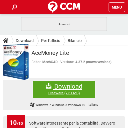
MENU
HOME
COVID-19
GAMING
GUIDE
Download
Per l'ufficio
Bilancio
INTRATTENIMENTO
ANDROID
COVID-19
GAMING
DOWNLOAD
AceMoney Lite
iOS
WINDOWS 10
INTRATTENIMENTO
ANDROID
INSTAGRAM
COVID-19
WHATSAPP
GAMING
Editor:
MechCAD
Versione:
4.37.2 (nuova versione)
FORUM
iOS
WINDOWS 10
TIKTOK
INTRATTENIMENTO
FACEBOOK
ANDROID
INSTAGRAM
COVID-19
WHATSAPP
GAMING
GLOSSARIO
HARDWARE
iOS
WINDOWS 10
Download
TIKTOK
INTRATTENIMENTO
FACEBOOK
ANDROID
INSTAGRAM
COVID-19
WHATSAPP
GAMING
Freeware
(7,61 MB)
HARDWARE
iOS
WINDOWS 10
TIKTOK
INTRATTENIMENTO
FACEBOOK
ANDROID
Windows 7 Windows 8 Windows 10
-
Italiano
INSTAGRAM
WHATSAPP
HARDWARE
iOS
WINDOWS 10
TIKTOK
FACEBOOK
INSTAGRAM
WHATSAPP
10
Software interessante per la contabilità. Davvero
/10
HARDWARE