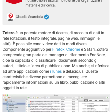
notizie o libri e risulta molto utile per organizzare il
TIKTOK
FACEBOOK
materiale di ricerca.
HARDWARE
Claudia Scarciolla
Zotero
è un potente motore di ricerca, di raccolta di dati in
rete (citazioni, il testo integrale, pagine web, immagini e
altri). È possibile condividere dati in modi diversi.
Componente aggiuntivo per
Firefox
,
Chrome
e Safari, Zotero
comprende gran parte del manager di riferimento EndNote,
cioè la capacità di classificare i documenti secondo gli
autori, il titolo e l'area di pubblicazione. Ma anche, si riferisce
ad altre applicazioni come
iTunes
e del.icio.us. Queste
caratteristiche diverse permettono di raccogliere
rapidamente informazioni su un libro, pubblicazione o altri
oggetti in rete.