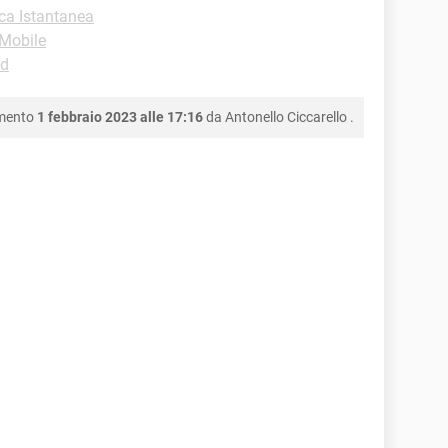
ca Istantanea
-Mobile
id
amento
1 febbraio 2023 alle 17:16
da
Antonello Ciccarello
.