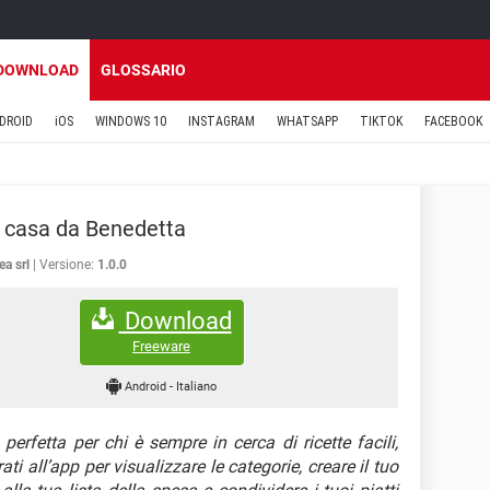
DOWNLOAD
GLOSSARIO
DROID
iOS
WINDOWS 10
INSTAGRAM
WHATSAPP
TIKTOK
FACEBOOK
n casa da Benedetta
a srl
Versione:
1.0.0
Download
Freeware
Android
-
Italiano
perfetta per chi è sempre in cerca di ricette facili,
rati all’app per visualizzare le categorie, creare il tuo