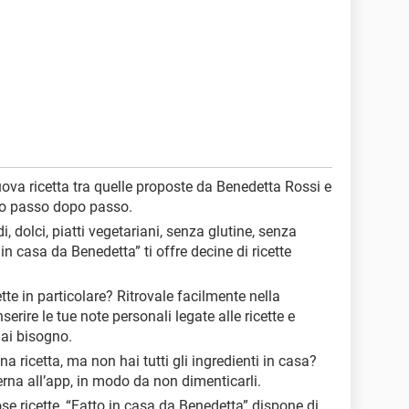
uova ricetta tra quelle proposte da Benedetta Rossi e
ono passo dopo passo.
di, dolci, piatti vegetariani, senza glutine, senza
 in casa da Benedetta” ti offre decine di ricette
ette in particolare? Ritrovale facilmente nella
nserire le tue note personali legate alle ricette e
hai bisogno.
una ricetta, ma non hai tutti gli ingredienti in casa?
terna all’app, in modo da non dimenticarli.
stose ricette, “Fatto in casa da Benedetta” dispone di