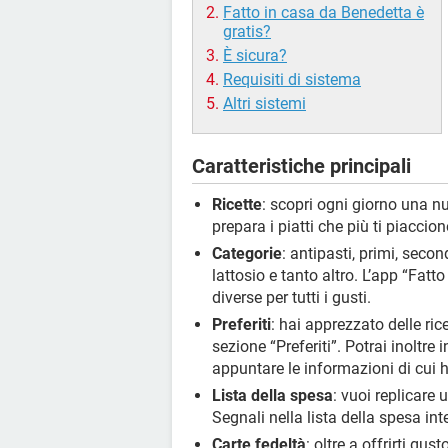
Fatto in casa da Benedetta è
gratis?
È sicura?
Requisiti di sistema
Altri sistemi
Caratteristiche principali
Ricette
: scopri ogni giorno una n
prepara i piatti che più ti piacci
Categorie
: antipasti, primi, secon
lattosio e tanto altro. L’app “Fatto
diverse per tutti i gusti.
Preferiti
: hai apprezzato delle ric
sezione “Preferiti”. Potrai inoltre i
appuntare le informazioni di cui 
Lista della spesa
: vuoi replicare 
Segnali nella lista della spesa in
Carte fedeltà
: oltre a offrirti gu