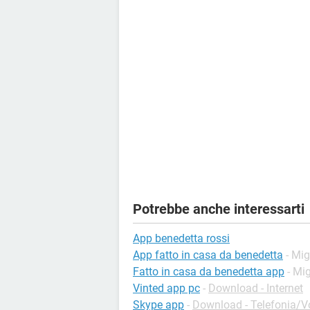
Potrebbe anche interessarti
App benedetta rossi
App fatto in casa da benedetta
- Mig
Fatto in casa da benedetta app
- Mig
Vinted app pc
-
Download - Internet
Skype app
-
Download - Telefonia/Vo