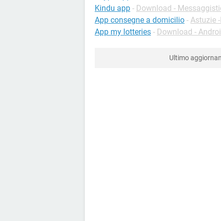
Kindu app
-
Download - Messaggisti
App consegne a domicilio
-
Astuzie 
App my lotteries
-
Download - Andro
Ultimo aggiorn