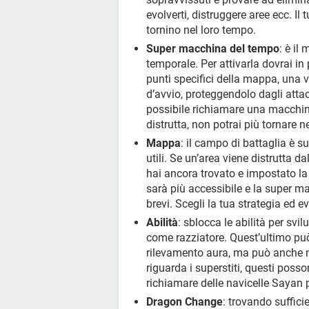
evolverti, distruggere aree ecc. Il
tornino nel loro tempo.
Super macchina del tempo
: è il
temporale. Per attivarla dovrai in 
punti specifici della mappa, una v
d’avvio, proteggendolo dagli attac
possibile richiamare una macchi
distrutta, non potrai più tornare n
Mappa
: il campo di battaglia è s
utili. Se un’area viene distrutta d
hai ancora trovato e impostato la 
sarà più accessibile e la super m
brevi. Scegli la tua strategia ed e
Abilità
: sblocca le abilità per svi
come razziatore. Quest’ultimo può
rilevamento aura, ma può anche mi
riguarda i superstiti, questi poss
richiamare delle navicelle Sayan 
Dragon Change
: trovando suffici