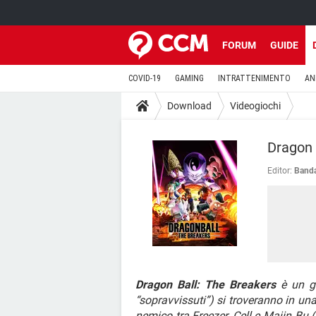
FORUM
GUIDE
COVID-19
GAMING
INTRATTENIMENTO
AN
Download
Videogiochi
Dragon 
Editor:
Banda
Dragon Ball: The Breakers
è un gi
“sopravvissuti”) si troveranno in u
nemico tra Freezer, Cell e Majin Bu