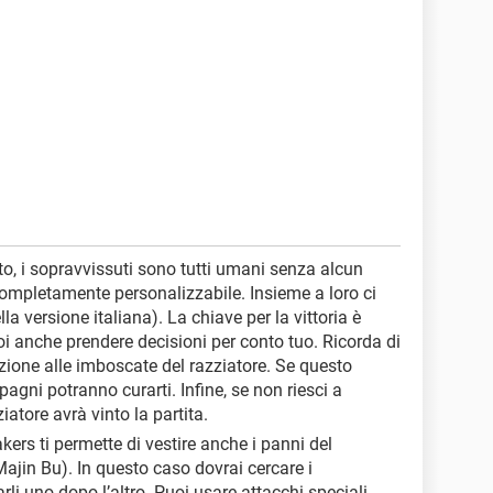
o, i sopravvissuti sono tutti umani senza alcun
 completamente personalizzabile. Insieme a loro ci
 versione italiana). La chiave per la vittoria è
i anche prendere decisioni per conto tuo. Ricorda di
enzione alle imboscate del razziatore. Se questo
mpagni potranno curarti. Infine, se non riesci a
ziatore avrà vinto la partita.
kers ti permette di vestire anche i panni del
 Majin Bu). In questo caso dovrai cercare i
li uno dopo l’altro. Puoi usare attacchi speciali,