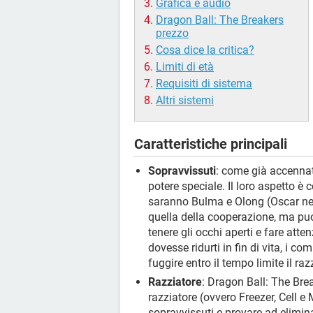
Grafica e audio
Dragon Ball: The Breakers
prezzo
Cosa dice la critica?
Limiti di età
Requisiti di sistema
Altri sistemi
Caratteristiche principali
Sopravvissuti
: come già accennat
potere speciale. Il loro aspetto è
saranno Bulma e Olong (Oscar nella
quella della cooperazione, ma puo
tenere gli occhi aperti e fare att
dovesse ridurti in fin di vita, i co
fuggire entro il tempo limite il raz
Razziatore
: Dragon Ball: The Brea
razziatore (ovvero Freezer, Cell e
sopravvissuti e provare ad eliminar