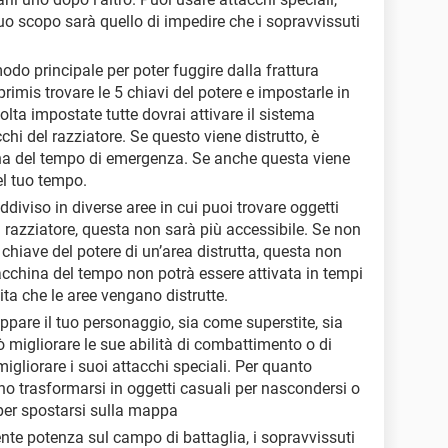
 tuo scopo sarà quello di impedire che i sopravvissuti
 modo principale per poter fuggire dalla frattura
primis trovare le 5 chiavi del potere e impostarle in
olta impostate tutte dovrai attivare il sistema
chi del razziatore. Se questo viene distrutto, è
na del tempo di emergenza. Se anche questa viene
el tuo tempo.
uddiviso in diverse aree in cui puoi trovare oggetti
al razziatore, questa non sarà più accessibile. Se non
chiave del potere di un’area distrutta, questa non
acchina del tempo non potrà essere attivata in tempi
vita che le aree vengano distrutte.
luppare il tuo personaggio, sia come superstite, sia
 migliorare le sue abilità di combattimento o di
gliorare i suoi attacchi speciali. Per quanto
ono trasformarsi in oggetti casuali per nascondersi o
per spostarsi sulla mappa
ente potenza sul campo di battaglia, i sopravvissuti