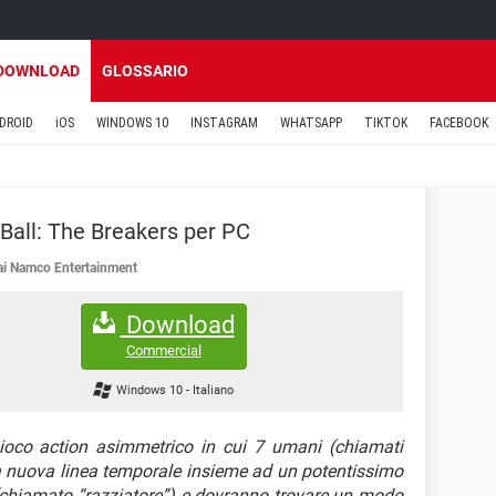
DOWNLOAD
GLOSSARIO
DROID
iOS
WINDOWS 10
INSTAGRAM
WHATSAPP
TIKTOK
FACEBOOK
Ball: The Breakers per PC
i Namco Entertainment
Download
Commercial
Windows 10
-
Italiano
oco action asimmetrico in cui 7 umani (chiamati
na nuova linea temporale insieme ad un potentissimo
 (chiamato “razziatore”) e dovranno trovare un modo