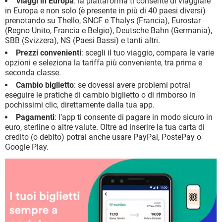
Viaggi in Europa
: la piattaforma ti consente di viaggiare
in Europa e non solo (è presente in più di 40 paesi diversi)
prenotando su Thello, SNCF e Thalys (Francia), Eurostar
(Regno Unito, Francia e Belgio), Deutsche Bahn (Germania),
SBB (Svizzera), NS (Paesi Bassi) e tanti altri.
Prezzi convenienti
: scegli il tuo viaggio, compara le varie
opzioni e seleziona la tariffa più conveniente, tra prima e
seconda classe.
Cambio biglietto
: se dovessi avere problemi potrai
eseguire le pratiche di cambio biglietto o di rimborso in
pochissimi clic, direttamente dalla tua app.
Pagamenti
: l’app ti consente di pagare in modo sicuro in
euro, sterline o altre valute. Oltre ad inserire la tua carta di
credito (o debito) potrai anche usare PayPal, PostePay o
Google Play.