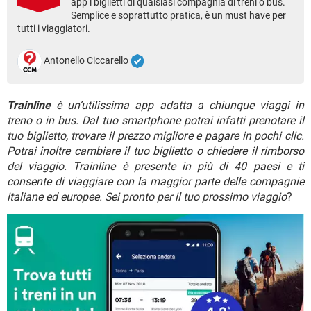
app i biglietti di qualsiasi compagnia di treni o bus.
TIKTOK
FACEBOOK
Semplice e soprattutto pratica, è un must have per
HARDWARE
tutti i viaggiatori.
Antonello Ciccarello
Trainline
è un’utilissima app adatta a chiunque viaggi in
treno o in bus. Dal tuo smartphone potrai infatti prenotare il
tuo biglietto, trovare il prezzo migliore e pagare in pochi clic.
Potrai inoltre cambiare il tuo biglietto o chiedere il rimborso
del viaggio. Trainline è presente in più di 40 paesi e ti
consente di viaggiare con la maggior parte delle compagnie
italiane ed europee. Sei pronto per il tuo prossimo viaggio
?