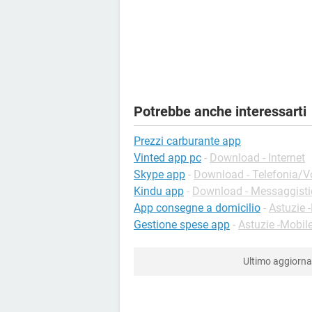
Potrebbe anche interessarti
Prezzi carburante app
Vinted app pc
-
Download - Internet
Skype app
-
Download - Telefonia/Vo
Kindu app
-
Download - Messaggisti
App consegne a domicilio
-
Astuzie 
Gestione spese app
-
Astuzie -Mobil
Ultimo aggior