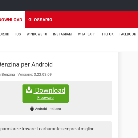
DOWNLOAD
GLOSSARIO
DROID
iOS
WINDOWS 10
INSTAGRAM
WHATSAPP
TIKTOK
FACEBOOK
Benzina per Android
i Benzina
Versione:
3.22.03.09
Download
Freeware
Android
-
Italiano
sparmiare e trovare il carburante sempre al miglior