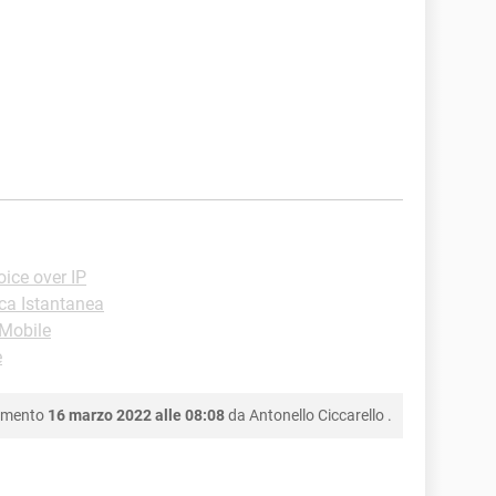
ice over IP
ca Istantanea
-Mobile
e
namento
16 marzo 2022 alle 08:08
da
Antonello Ciccarello
.