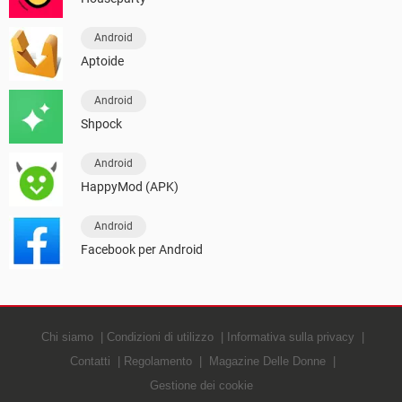
Android
Aptoide
Android
Shpock
Android
HappyMod (APK)
Android
Facebook per Android
Chi siamo
Condizioni di utilizzo
Informativa sulla privacy
Contatti
Regolamento
Magazine Delle Donne
Gestione dei cookie