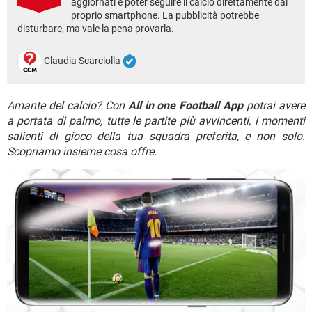
aggiornati e poter seguire il calcio direttamente dal
TIKTOK
FACEBOOK
proprio smartphone. La pubblicità potrebbe
HARDWARE
disturbare, ma vale la pena provarla.
Claudia Scarciolla
Amante del calcio? Con
All in one Football App
potrai avere
a portata di palmo, tutte le partite più avvincenti, i momenti
salienti di gioco della tua squadra preferita, e non solo.
Scopriamo insieme cosa offre.