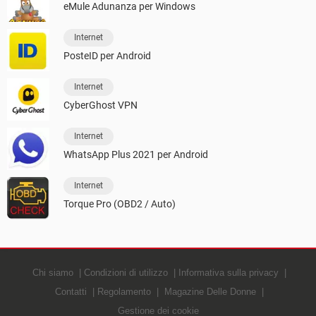
eMule Adunanza per Windows
Internet
PosteID per Android
Internet
CyberGhost VPN
Internet
WhatsApp Plus 2021 per Android
Internet
Torque Pro (OBD2 / Auto)
Chi siamo
Condizioni di utilizzo
Informativa sulla privacy
Contatti
Regolamento
Magazine Delle Donne
Gestione dei cookie