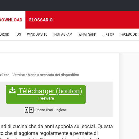
DOWNLOAD
GLOSSARIO
DROID
iOS
WINDOWS 10
INSTAGRAM
WHATSAPP
TIKTOK
FACEBOOK
zFeed
Version :
Varia a seconda del dispositivo
Télécharger (bouton)
Freeware
iPhone iPad
-
Inglese
and di cucina che da anni spopola sui social. Questa
nito che si aggiorna regolarmente e permette di