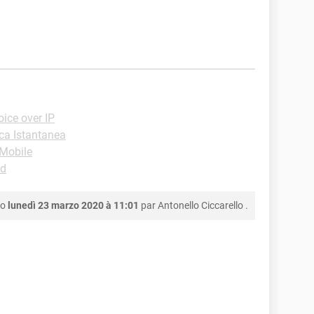
ice over IP
ca Istantanea
-Mobile
id
to
lunedì 23 marzo 2020 à 11:01
par
Antonello Ciccarello
.