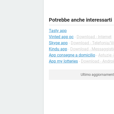
Potrebbe anche interessarti
Tasty app
Vinted app pc
-
Download - Internet
Skype app
-
Download - Telefonia/Vo
Kindu app
-
Download - Messaggisti
App consegne a domicilio
-
Astuzie 
App my lotteries
-
Download - Andro
Ultimo aggiornamen