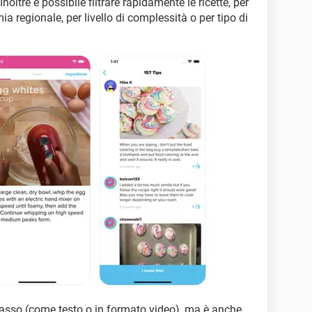
Inoltre è possibile filtrare rapidamente le ricette, per
 regionale, per livello di complessità o per tipo di
asso (come testo o in formato video), ma è anche